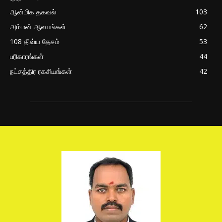
ஆன்மிக தகவல்
103
அம்மன் ஆலயங்கள்
62
108 திவ்ய தேசம்
53
பரிகாரங்கள்
44
நட்சத்திர ரகசியங்கள்
42