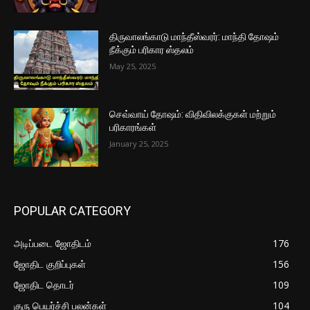
திருவாலங்காடு மாந்தீஸ்வரர்: மாந்தி தோஷம்
நீக்கும் பரிகார ஸ்தலம்
May 25, 2025
செவ்வாய் தோஷம்: விதிவிலக்குகள் மற்றும்
பரிகாரங்கள்
January 25, 2025
POPULAR CATEGORY
அடிப்படை ஜோதிடம்
176
ஜோதிட குறிப்புகள்
156
ஜோதிட தொடர்
109
குரு பெயர்ச்சி பலன்கள்
104