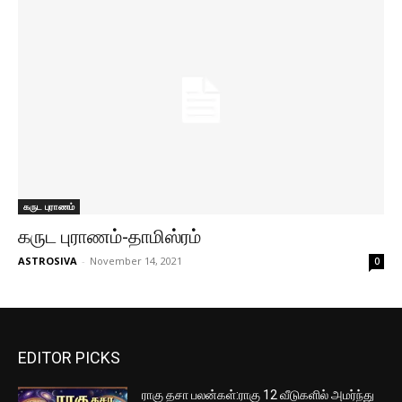
கருட புராணம்
கருட புராணம்-தாமிஸ்ரம்
ASTROSIVA
-
November 14, 2021
0
EDITOR PICKS
ராகு தசா பலன்கள்:ராகு 12 வீடுகளில் அமர்ந்து