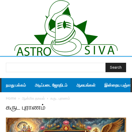
Search
நமது பக்கம்
அடிப்படை ஜோதிடம்
ஆலயங்கள்
இன்றைய பஞ்சாங
Home
ஆன்மிக தகவல்
கருட புராணம்
கருட புராணம்