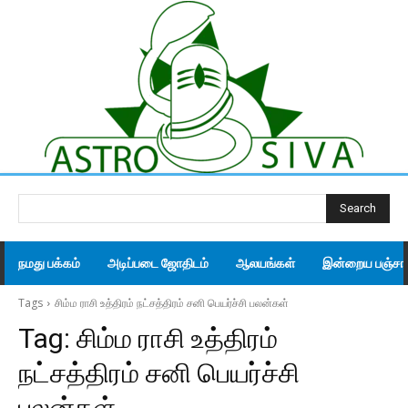
Search
நமது பக்கம்
அடிப்படை ஜோதிடம்
ஆலயங்கள்
இன்றைய பஞ்சாங
Tags
சிம்ம ராசி உத்திரம் நட்சத்திரம் சனி பெயர்ச்சி பலன்கள்
Tag:
சிம்ம ராசி உத்திரம்
நட்சத்திரம் சனி பெயர்ச்சி
பலன்கள்