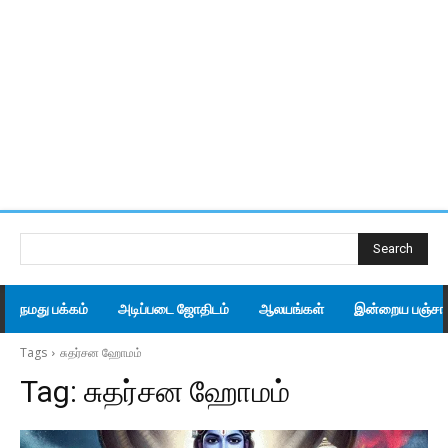
Search
நமது பக்கம்
அடிப்படை ஜோதிடம்
ஆலயங்கள்
இன்றைய பஞ்சாங
Tags
சுதர்சன ஹோமம்
Tag:
சுதர்சன ஹோமம்