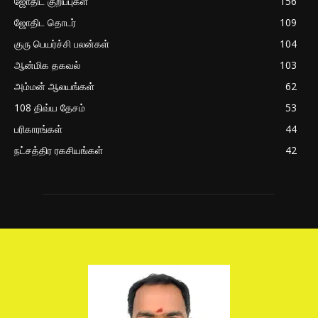
ஜோதிட குறிப்புகள்
156
ஜோதிட தொடர்
109
குரு பெயர்ச்சி பலன்கள்
104
ஆன்மிக தகவல்
103
அம்மன் ஆலயங்கள்
62
108 திவ்ய தேசம்
53
பரிகாரங்கள்
44
நட்சத்திர ரகசியங்கள்
42