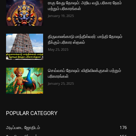
ராகு கேது தோஷம்: அறிய வழி, பரிகார நேரம்
மற்றும் பரிகாரங்கள்
January 19, 2025
திருவாலங்காடு மாந்தீஸ்வரர்: மாந்தி தோஷம்
நீக்கும் பரிகார ஸ்தலம்
May 25, 2025
செவ்வாய் தோஷம்: விதிவிலக்குகள் மற்றும்
பரிகாரங்கள்
January 25, 2025
POPULAR CATEGORY
அடிப்படை ஜோதிடம்
176