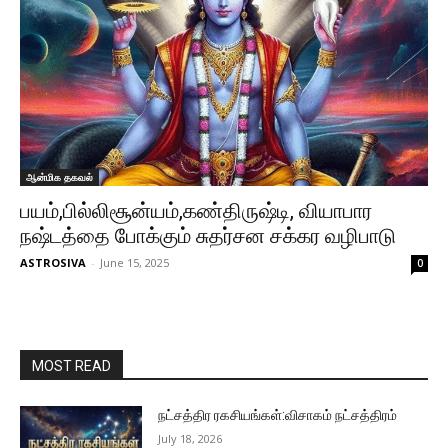
ஆன்மிக தகவல்
பயம்,பில்லிசூன்யம்,கண்திருஷ்டி, வியாபார
நஷ்டத்தை போக்கும் சுதர்சன சக்கர வழிபாடு
ASTROSIVA
-
June 15, 2025
0
MOST READ
நட்சத்திர ரகசியங்கள்:விசாகம் நட்சத்திரம்
July 18, 2026