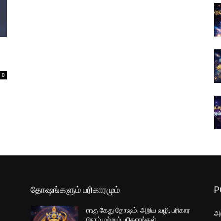
0
தோஷங்களும் பரிகாரமும்
P
ராகு கேது தோஷம்: அறிய வழி, பரிகார
அட
நேரம் மற்றும் பரிகாரங்கள்