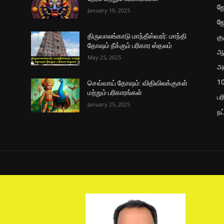
ஜோ
January 19, 2025
ஜ
கு
திருவாலங்காடு மாந்தீஸ்வரர்: மாந்தி
தோஷம் நீக்கும் பரிகார ஸ்தலம்
ஆ
May 25, 2025
அ
10
செவ்வாய் தோஷம்: விதிவிலக்குகள்
மற்றும் பரிகாரங்கள்
பர
January 25, 2025
நட