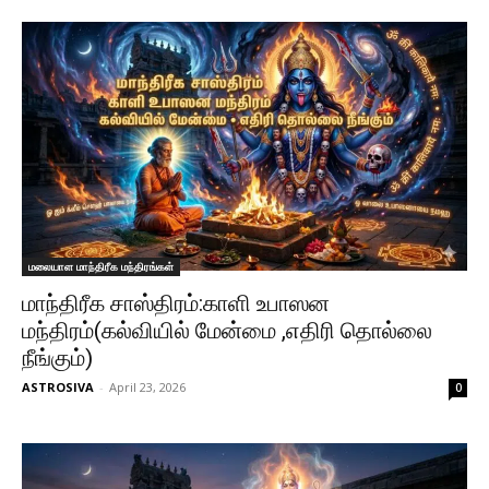
மலையாள மாந்திரீக மந்திரங்கள்
மாந்திரீக சாஸ்திரம்:காளி உபாஸன
மந்திரம்(கல்வியில் மேன்மை ,எதிரி தொல்லை
நீங்கும்)
ASTROSIVA
-
April 23, 2026
0