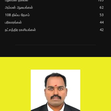
அம்மன் ஆலயங்கள்
62
108 திவ்ய தேசம்
53
பரிகாரங்கள்
44
நட்சத்திர ரகசியங்கள்
42