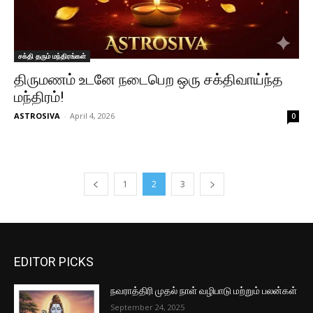
சக்தி தரும் மந்திரங்கள்
திருமணம் உடனே நடைபெற ஒரு சக்திவாய்ந்த
மந்திரம்!
ASTROSIVA
-
April 4, 2026
0
1
2
3
EDITOR PICKS
நவராத்திரி முதல் நாள் வழிபாடு மற்றும் பலன்கள்
September 24, 2025