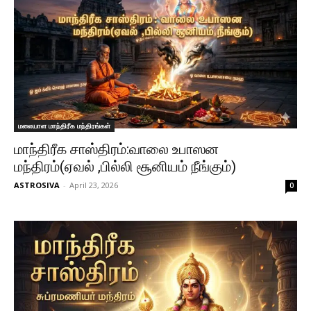
மலையாள மாந்திரீக மந்திரங்கள்
மாந்திரீக சாஸ்திரம்:வாலை உபாஸன
மந்திரம்(ஏவல் ,பில்லி சூனியம் நீங்கும்)
ASTROSIVA
-
April 23, 2026
0