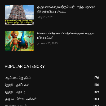
திருவாலங்காடு மாந்தீஸ்வரர்: மாந்தி தோஷம்
நீக்கும் பரிகார ஸ்தலம்
May 25, 2025
செவ்வாய் தோஷம்: விதிவிலக்குகள் மற்றும்
பரிகாரங்கள்
January 25, 2025
POPULAR CATEGORY
அடிப்படை ஜோதிடம்
176
ஜோதிட குறிப்புகள்
156
ஜோதிட தொடர்
109
குரு பெயர்ச்சி பலன்கள்
104
ஆன்மிக தகவல்
103