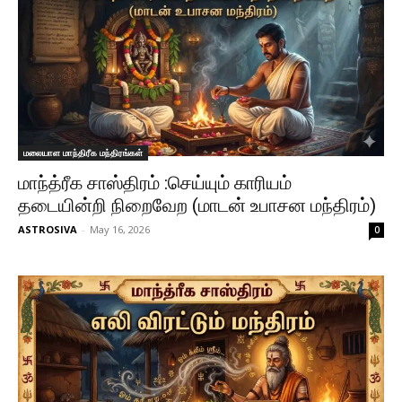
மலையாள மாந்திரீக மந்திரங்கள்
மாந்த்ரீக சாஸ்திரம் :செய்யும் காரியம்
தடையின்றி நிறைவேற (மாடன் உபாசன மந்திரம்)
ASTROSIVA
-
May 16, 2026
0