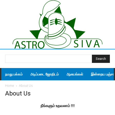
Search
நமது பக்கம்
அடிப்படை ஜோதிடம்
ஆலயங்கள்
இன்றைய பஞ்சாங
Home
About Us
About Us
நீங்களும் உதவலாம் !!!