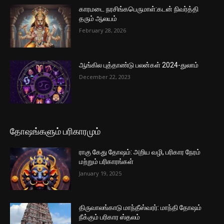
காரமடை நரசிங்கபெருமாள்:கடன் நிவர்த்தி
தரும் ஆலயம்
February 28, 2026
ஆங்கில புத்தாண்டு பலன்கள் 2024-துலாம்
December 22, 2023
தோஷங்களும் பரிகாரமும்
ராகு கேது தோஷம்: அறிய வழி, பரிகார நேரம்
மற்றும் பரிகாரங்கள்
January 19, 2025
திருவாலங்காடு மாந்தீஸ்வரர்: மாந்தி தோஷம்
நீக்கும் பரிகார ஸ்தலம்