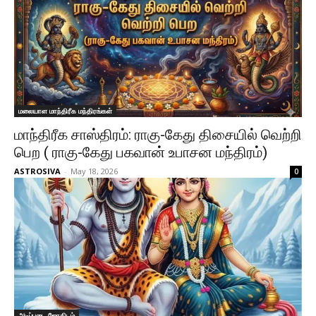
மலையாள மாந்திரீக மந்திரங்கள்
மாந்திரீக சாஸ்திரம்: ராகு-கேது திசையில் வெற்றி
பெற ( ராகு-கேது பகவான் உபாசன மந்திரம்)
ASTROSIVA
-
May 18, 2026
0
அடிப்படை ஜோதிடம்