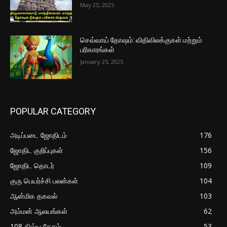
May 25, 2025
செவ்வாய் தோஷம்: விதிவிலக்குகள் மற்றும்
பரிகாரங்கள்
January 25, 2025
POPULAR CATEGORY
அடிப்படை ஜோதிடம்
176
ஜோதிட குறிப்புகள்
156
ஜோதிட தொடர்
109
குரு பெயர்ச்சி பலன்கள்
104
ஆன்மிக தகவல்
103
அம்மன் ஆலயங்கள்
62
108 திவ்ய தேசம்
53