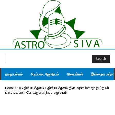
Search
நமது பக்கம்
அடிப்படை ஜோதிடம்
ஆலயங்கள்
இன்றைய பஞ்சாங
Home
108 திவ்ய தேசம்
திவ்ய தேசம் திரு அன்பில் :முற்பிறவி
பாவங்களை போக்கும் அற்புத ஆலயம்