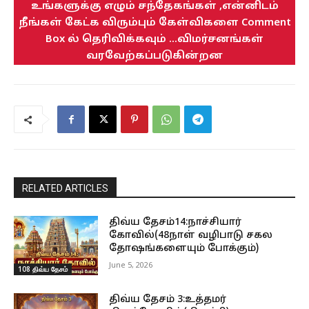
உங்களுக்கு எழும் சந்தேகங்கள் ,என்னிடம்
நீங்கள் கேட்க விரும்பும் கேள்விகளை Comment
Box ல் தெரிவிக்கவும் ...விமர்சனங்கள்
வரவேற்கப்படுகின்றன
RELATED ARTICLES
திவ்ய தேசம்14:நாச்சியார்
கோவில்(48நாள் வழிபாடு சகல
தோஷங்களையும் போக்கும்)
June 5, 2026
108 திவ்ய தேசம்
திவ்ய தேசம் 3:உத்தமர்