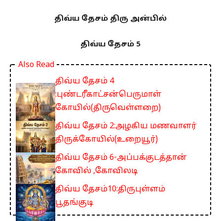
திவ்ய தேசம் திரு அன்பில்
திவ்ய தேசம் 5
Also Read
திவ்ய தேசம் 4
:புண்டரீகாட்சன்பெருமாள்
கோயில்(திருவெள்ளறை)
திவ்ய தேசம் 2:அழகிய மணவாளர்
திருக்கோயில்(உறையூர்)
திவ்ய தேசம் 6-அப்பக்குடத்தான்
கோவில் ,கோவிலடி
திவ்ய தேசம்10:திருபுள்ளம்
பூதங்குடி