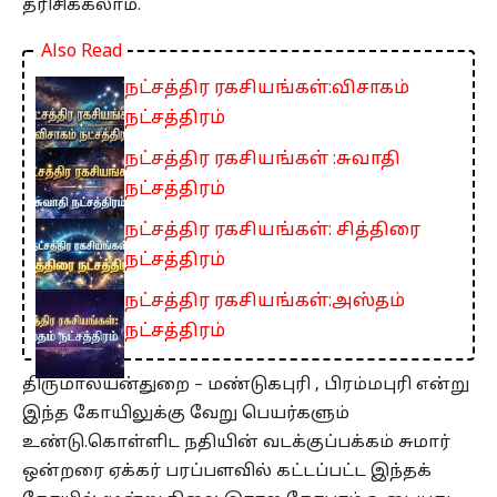
தரிசிக்கலாம்.
Also Read
நட்சத்திர ரகசியங்கள்:விசாகம்
நட்சத்திரம்
நட்சத்திர ரகசியங்கள் :சுவாதி
நட்சத்திரம்
நட்சத்திர ரகசியங்கள்: சித்திரை
நட்சத்திரம்
நட்சத்திர ரகசியங்கள்:அஸ்தம்
நட்சத்திரம்
திருமாலயன்துறை – மண்டுகபுரி , பிரம்மபுரி என்று
இந்த கோயிலுக்கு வேறு பெயர்களும்
உண்டு.கொள்ளிட நதியின் வடக்குப்பக்கம் சுமார்
ஒன்றரை ஏக்கர் பரப்பளவில் கட்டப்பட்ட இந்தக்