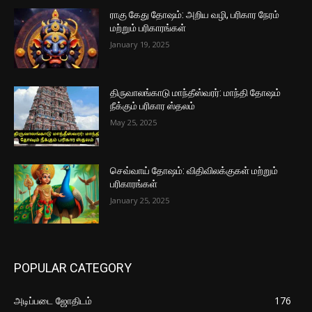
ராகு கேது தோஷம்: அறிய வழி, பரிகார நேரம்
மற்றும் பரிகாரங்கள்
January 19, 2025
திருவாலங்காடு மாந்தீஸ்வரர்: மாந்தி தோஷம்
நீக்கும் பரிகார ஸ்தலம்
May 25, 2025
செவ்வாய் தோஷம்: விதிவிலக்குகள் மற்றும்
பரிகாரங்கள்
January 25, 2025
POPULAR CATEGORY
அடிப்படை ஜோதிடம்
176