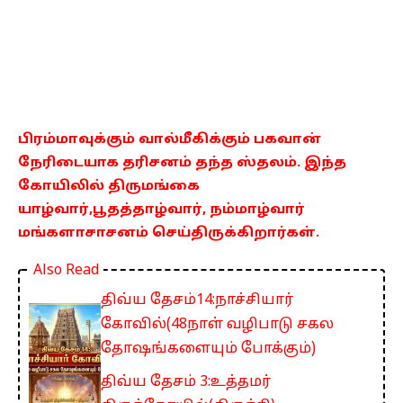
பிரம்மாவுக்கும் வால்மீகிக்கும் பகவான்
நேரிடையாக தரிசனம் தந்த ஸ்தலம். இந்த
கோயிலில் திருமங்கை
யாழ்வார்,பூதத்தாழ்வார், நம்மாழ்வார்
மங்களாசாசனம் செய்திருக்கிறார்கள்.
Also Read
திவ்ய தேசம்14:நாச்சியார்
கோவில்(48நாள் வழிபாடு சகல
தோஷங்களையும் போக்கும்)
திவ்ய தேசம் 3:உத்தமர்