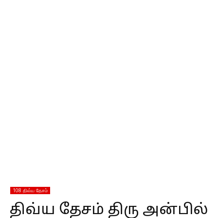
108 திவ்ய தேசம்
திவ்ய தேசம் திரு அன்பில்