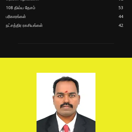
108 திவ்ய தேசம்
53
பரிகாரங்கள்
44
நட்சத்திர ரகசியங்கள்
42