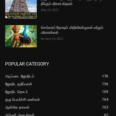
நீக்கும் பரிகார ஸ்தலம்
May 25, 2025
செவ்வாய் தோஷம்: விதிவிலக்குகள் மற்றும்
பரிகாரங்கள்
January 25, 2025
POPULAR CATEGORY
அடிப்படை ஜோதிடம்
176
ஜோதிட குறிப்புகள்
156
ஜோதிட தொடர்
109
குரு பெயர்ச்சி பலன்கள்
104
ஆன்மிக தகவல்
103
அம்மன் ஆலயங்கள்
62