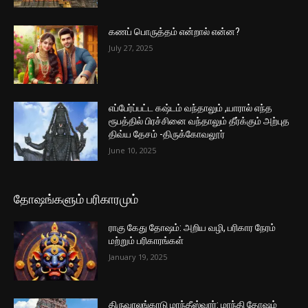
கணப் பொருத்தம் என்றால் என்ன?
July 27, 2025
எப்பேர்ப்பட்ட கஷ்டம் வந்தாலும் ,யாரால் எந்த
ரூபத்தில் பிரச்சினை வந்தாலும் தீர்க்கும் அற்புத
திவ்ய தேசம் -திருக்கோவலூர்
June 10, 2025
தோஷங்களும் பரிகாரமும்
ராகு கேது தோஷம்: அறிய வழி, பரிகார நேரம்
மற்றும் பரிகாரங்கள்
January 19, 2025
திருவாலங்காடு மாந்தீஸ்வரர்: மாந்தி தோஷம்