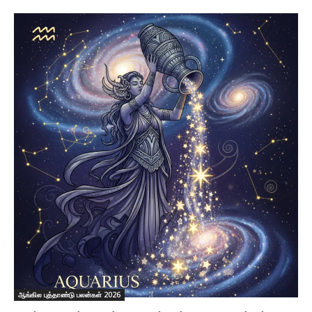
ஆங்கில புத்தாண்டு பலன்கள் 2026