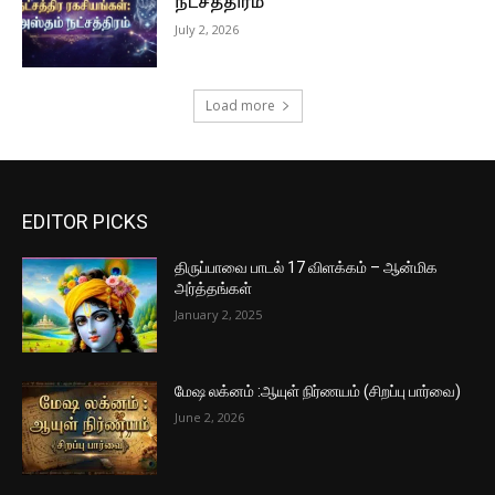
நட்சத்திரம்
July 2, 2026
Load more
EDITOR PICKS
திருப்பாவை பாடல் 17 விளக்கம் – ஆன்மிக
அர்த்தங்கள்
January 2, 2025
மேஷ லக்னம் :ஆயுள் நிர்ணயம் (சிறப்பு பார்வை)
June 2, 2026