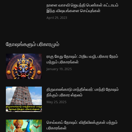
நாளை வாசவி ஜெயந்தி பெண்கள் கட்டாயம்
இந்த விஷயங்களை செய்யுங்கள்
April 29, 2023
தோஷங்களும் பரிகாரமும்
ராகு கேது தோஷம்: அறிய வழி, பரிகார நேரம்
மற்றும் பரிகாரங்கள்
January 19, 2025
திருவாலங்காடு மாந்தீஸ்வரர்: மாந்தி தோஷம்
நீக்கும் பரிகார ஸ்தலம்
May 25, 2025
செவ்வாய் தோஷம்: விதிவிலக்குகள் மற்றும்
பரிகாரங்கள்