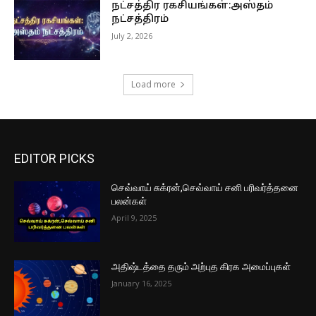
நட்சத்திர ரகசியங்கள்:அஸ்தம்
நட்சத்திரம்
July 2, 2026
Load more
EDITOR PICKS
செவ்வாய் சுக்ரன்,செவ்வாய் சனி பரிவர்த்தனை
பலன்கள்
April 9, 2025
அதிஷ்டத்தை தரும் அற்புத கிரக அமைப்புகள்
January 16, 2025