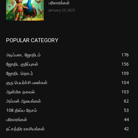
பரிகாரங்கள்
January 25, 2025
POPULAR CATEGORY
அடிப்படை ஜோதிடம்
176
ஜோதிட குறிப்புகள்
156
ஜோதிட தொடர்
109
குரு பெயர்ச்சி பலன்கள்
104
ஆன்மிக தகவல்
103
அம்மன் ஆலயங்கள்
62
108 திவ்ய தேசம்
53
பரிகாரங்கள்
44
நட்சத்திர ரகசியங்கள்
42