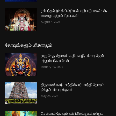
முப்பந்தல் இசக்கி அம்மன் வழிபாடு: பலன்கள்,
வரலாறு மற்றும் சிறப்புகள்!
August 4, 2025
தோஷங்களும் பரிகாரமும்
ராகு கேது தோஷம்: அறிய வழி, பரிகார நேரம்
மற்றும் பரிகாரங்கள்
January 19, 2025
திருவாலங்காடு மாந்தீஸ்வரர்: மாந்தி தோஷம்
நீக்கும் பரிகார ஸ்தலம்
May 25, 2025
செவ்வாய் தோஷம்: விதிவிலக்குகள் மற்றும்