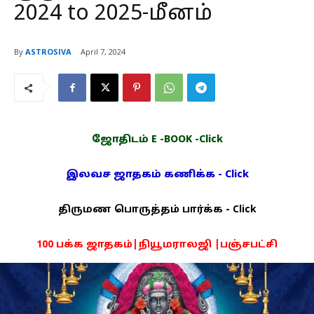
2024 to 2025-மீனம்
By
ASTROSIVA
April 7, 2024
ஜோதிடம் E -BOOK -Click
இலவச ஜாதகம் கணிக்க - Click
திருமண பொருத்தம் பார்க்க - Click
100 பக்க ஜாதகம்|நியூமராலஜி |பஞ்சபட்சி
PDF -72மட்டும் -Click