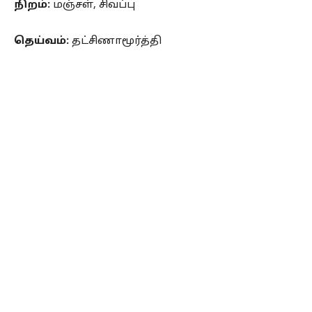
நிறம்:
மஞ்சள், சிவப்பு
தெய்வம்:
தட்சிணாமூர்த்தி