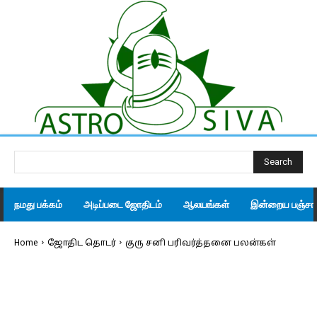
Search
நமது பக்கம்
அடிப்படை ஜோதிடம்
ஆலயங்கள்
இன்றைய பஞ்சாங
Home
ஜோதிட தொடர்
குரு சனி பரிவர்த்தனை பலன்கள்