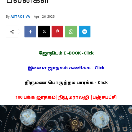
பலன்கள்
By
ASTROSIVA
April 26, 2025
ஜோதிடம் E -BOOK -Click
இலவச ஜாதகம் கணிக்க - Click
திருமண பொருத்தம் பார்க்க - Click
100 பக்க ஜாதகம்|நியூமராலஜி |பஞ்சபட்சி
PDF -72மட்டும் -Click