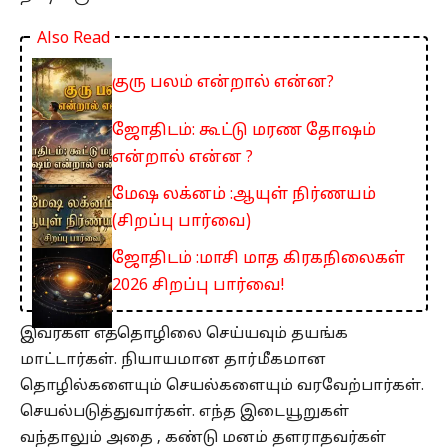
Also Read
குரு பலம் என்றால் என்ன?
ஜோதிடம்: கூட்டு மரண தோஷம்
என்றால் என்ன ?
மேஷ லக்னம் :ஆயுள் நிர்ணயம்
(சிறப்பு பார்வை)
ஜோதிடம் :மாசி மாத கிரகநிலைகள்
2026 சிறப்பு பார்வை!
இவர்கள் எத்தொழிலை செய்யவும் தயங்க
மாட்டார்கள். நியாயமான தார்மீகமான
தொழில்களையும் செயல்களையும் வரவேற்பார்கள்.
செயல்படுத்துவார்கள். எந்த இடையூறுகள்
வந்தாலும் அதை , கண்டு மனம் தளராதவர்கள்