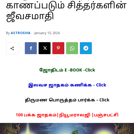
காணப்படும் சித்தர்களின்
ஜீவசமாதி
By
ASTROSIVA
January 15, 2026
ஜோதிடம் E -BOOK -Click
இலவச ஜாதகம் கணிக்க - Click
திருமண பொருத்தம் பார்க்க - Click
100 பக்க ஜாதகம்|நியூமராலஜி |பஞ்சபட்சி
PDF -72மட்டும் -Click