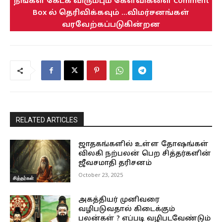
நீங்கள் கேட்க விரும்பும் கேள்விகளை Comment
Box ல் தெரிவிக்கவும் ...விமர்சனங்கள்
வரவேற்கப்படுகின்றன
RELATED ARTICLES
ஜாதகங்களில் உள்ள தோஷங்கள்
விலகி நற்பலன் பெற சித்தர்களின்
ஜீவசமாதி தரிசனம்
October 23, 2025
சித்தர்கள்
அகத்தியர் முனிவரை
வழிபடுவதால் கிடைக்கும்
பலன்கள் ? எப்படி வழிபடவேண்டும்