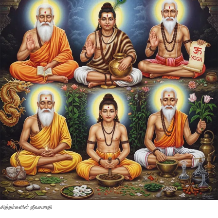
சித்தர்களின் ஜீவசமாதி