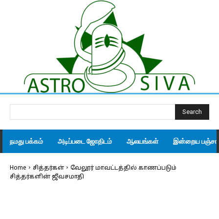
Search
நமது பக்கம்
அடிப்படை ஜோதிடம்
ஆலயங்கள்
இன்றைய பஞ்சாங
Home
சித்தர்கள்
வேலூர் மாவட்டத்தில் காணப்படும்
சித்தர்களின் ஜீவசமாதி