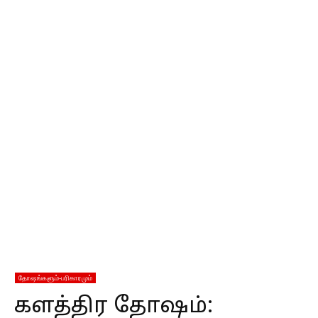
தோஷங்களும்-பரிகாரமும்
களத்திர தோஷம்: