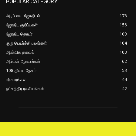
POPULAR CATEGORY
அடிப்படை ஜோதிடம்
176
ஜோதிட குறிப்புகள்
156
ஜோதிட தொடர்
109
குரு பெயர்ச்சி பலன்கள்
104
ஆன்மிக தகவல்
103
அம்மன் ஆலயங்கள்
62
108 திவ்ய தேசம்
53
பரிகாரங்கள்
44
நட்சத்திர ரகசியங்கள்
42