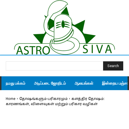
Search
நமது பக்கம்
அடிப்படை ஜோதிடம்
ஆலயங்கள்
இன்றைய பஞ்சாங
Home
தோஷங்களும்-பரிகாரமும்
களத்திர தோஷம்:
காரணங்கள், விளைவுகள் மற்றும் பரிகார வழிகள்