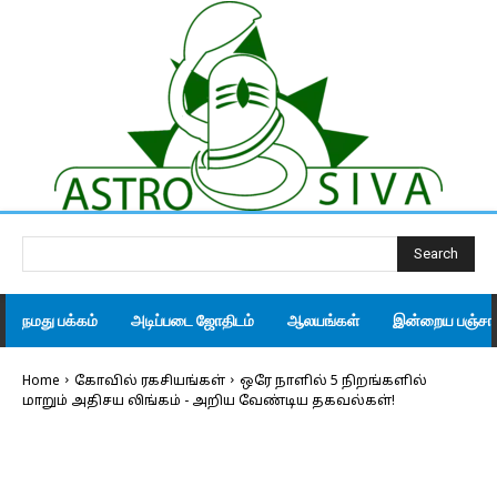
Search
நமது பக்கம்
அடிப்படை ஜோதிடம்
ஆலயங்கள்
இன்றைய பஞ்சாங
Home
கோவில் ரகசியங்கள்
ஒரே நாளில் 5 நிறங்களில்
மாறும் அதிசய லிங்கம் - அறிய வேண்டிய தகவல்கள்!