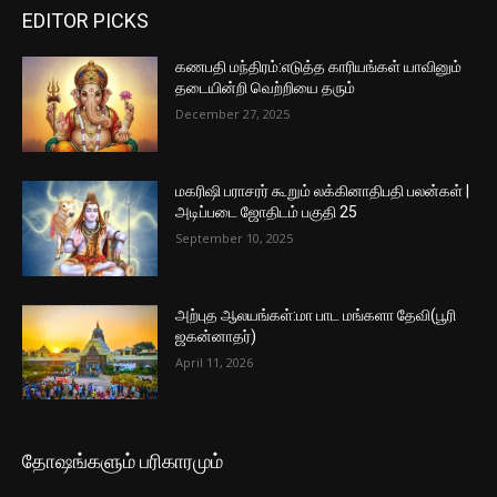
EDITOR PICKS
கணபதி மந்திரம்:எடுத்த காரியங்கள் யாவினும்
தடையின்றி வெற்றியை தரும்
December 27, 2025
மகரிஷி பராசரர் கூறும் லக்கினாதிபதி பலன்கள் |
அடிப்படை ஜோதிடம் பகுதி 25
September 10, 2025
அற்புத ஆலயங்கள்:மா பாட மங்களா தேவி(பூரி
ஜகன்னாதர்)
April 11, 2026
தோஷங்களும் பரிகாரமும்