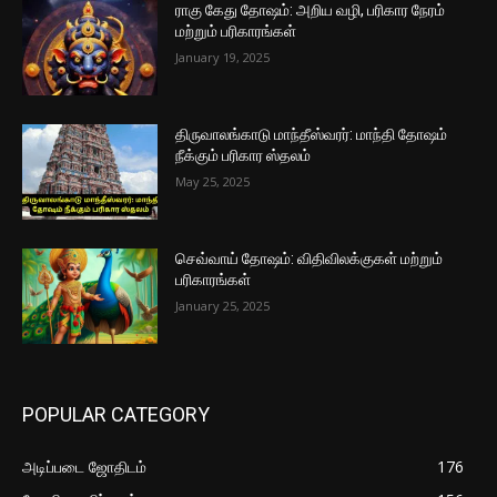
ராகு கேது தோஷம்: அறிய வழி, பரிகார நேரம்
மற்றும் பரிகாரங்கள்
January 19, 2025
திருவாலங்காடு மாந்தீஸ்வரர்: மாந்தி தோஷம்
நீக்கும் பரிகார ஸ்தலம்
May 25, 2025
செவ்வாய் தோஷம்: விதிவிலக்குகள் மற்றும்
பரிகாரங்கள்
January 25, 2025
POPULAR CATEGORY
அடிப்படை ஜோதிடம்
176