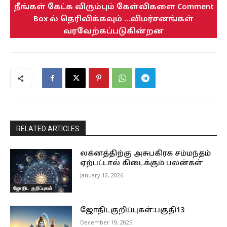
நீங்கள் கேட்க விரும்பும் கேள்விகளை Comment
Box ல் தெரிவிக்கவும் ...விமர்சனங்கள்
வரவேற்கப்படுகின்றன
RELATED ARTICLES
லக்னத்திற்கு அசுபகிரக சம்மந்தம்
ஏற்பட்டால் கிடைக்கும் பலன்கள்
January 12, 2026
ஜோதிட குறிப்புகள்
ஜோதிடகுறிப்புகள்:பகுதி13
December 19, 2025