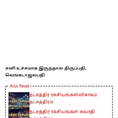
சனி உச்சமாக இருந்தால் திருப்பதி,
வெங்கடாஜலபதி
Also Read
நட்சத்திர ரகசியங்கள்:விசாகம்
நட்சத்திரம்
நட்சத்திர ரகசியங்கள் :சுவாதி