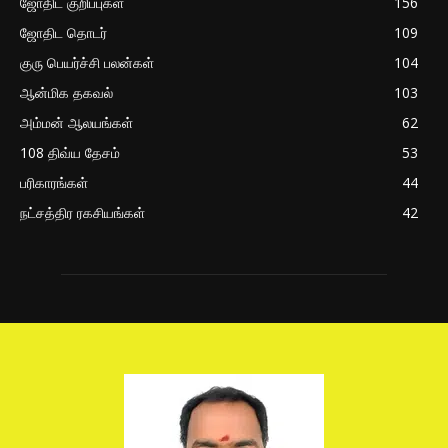
ஜோதிட குறிப்புகள்
156
ஜோதிட தொடர்
109
குரு பெயர்ச்சி பலன்கள்
104
ஆன்மிக தகவல்
103
அம்மன் ஆலயங்கள்
62
108 திவ்ய தேசம்
53
பரிகாரங்கள்
44
நட்சத்திர ரகசியங்கள்
42