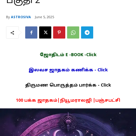
பகுதி 2
By
ASTROSIVA
June 5, 2025
ஜோதிடம் E -BOOK -Click
இலவச ஜாதகம் கணிக்க - Click
திருமண பொருத்தம் பார்க்க - Click
100 பக்க ஜாதகம்|நியூமராலஜி |பஞ்சபட்சி
PDF -72மட்டும் -Click