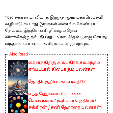
10ல் சுக்ரன் பாவியாக இருந்தாலும் மகாலெட்சுமி
வழிபாடு கூடாது. இவர்கள் வணங்க வேண்டிய
தெய்வம் இந்திராணி. தினமும் நெய்
விளக்கேற்றுதல், தீப தூபம் காட்டுதல் பூஜை செய்து
வந்தால் கண்டிப்பாக சிரமங்கள் குறையும்.
Also Read
லக்னத்திற்கு அசுபகிரக சம்மந்தம்
ஏற்பட்டால் கிடைக்கும் பலன்கள்
ஜோதிடகுறிப்புகள்:பகுதி13
எந்த ஹோரையில் என்ன
செய்யலாம் ? சூரியன்/சந்திரன்/
சுக்கிரன் / சனி ஹோரை பலன்கள்!