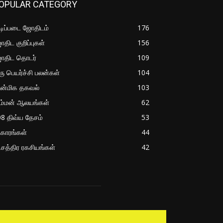
OPULAR CATEGORY
ிப்படை ஜோதிடம்
176
திட குறிப்புகள்
156
ோதிட தொடர்
109
ரு பெயர்ச்சி பலன்கள்
104
ன்மிக தகவல்
103
ம்மன் ஆலயங்கள்
62
8 திவ்ய தேசம்
53
ிகாரங்கள்
44
்சத்திர ரகசியங்கள்
42