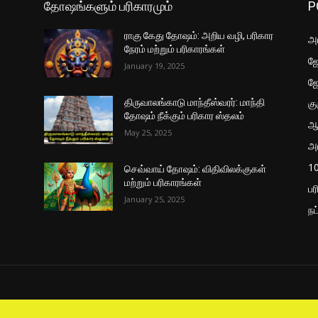
தோஷங்களும் பரிகாரமும்
P
ராகு கேது தோஷம்: அறிய வழி, பரிகார
அட
நேரம் மற்றும் பரிகாரங்கள்
ஜோ
January 19, 2025
ஜ
கு
திருவாலங்காடு மாந்தீஸ்வரர்: மாந்தி
தோஷம் நீக்கும் பரிகார ஸ்தலம்
ஆ
May 25, 2025
அ
10
செவ்வாய் தோஷம்: விதிவிலக்குகள்
மற்றும் பரிகாரங்கள்
பர
January 25, 2025
நட