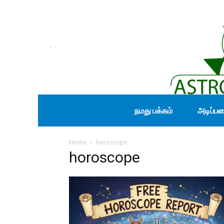
நமது பக்கம்
அடிப்ப
Home
horoscope
horoscope