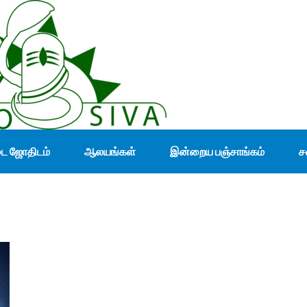
டை ஜோதிடம்
ஆலயங்கள்
இன்றைய பஞ்சாங்கம்
ச