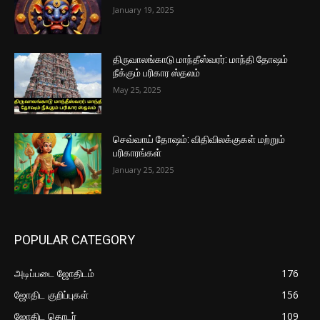
January 19, 2025
திருவாலங்காடு மாந்தீஸ்வரர்: மாந்தி தோஷம்
நீக்கும் பரிகார ஸ்தலம்
May 25, 2025
செவ்வாய் தோஷம்: விதிவிலக்குகள் மற்றும்
பரிகாரங்கள்
January 25, 2025
POPULAR CATEGORY
அடிப்படை ஜோதிடம்
176
ஜோதிட குறிப்புகள்
156
ஜோதிட தொடர்
109