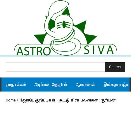
Search
நமது பக்கம்
அடிப்படை ஜோதிடம்
ஆலயங்கள்
இன்றைய பஞ்சாங
Home
ஜோதிட குறிப்புகள்
கூட்டு கிரக பலன்கள் : சூரியன்