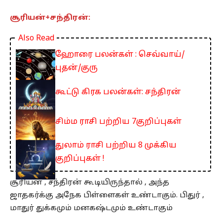
சூரியன்+சந்திரன்:
Also Read
ஹோரை பலன்கள் : செவ்வாய்/
புதன்/குரு
கூட்டு கிரக பலன்கள்: சந்திரன்
சிம்ம ராசி பற்றிய 7குறிப்புகள்
துலாம் ராசி பற்றிய 8 முக்கிய
குறிப்புகள் !
சூரியன் , சந்திரன் கூடியிருந்தால் , அந்த
ஜாதகர்க்கு அநேக பிள்ளைகள் உண்டாகும். பிதுர் ,
மாதுர் துக்கமும் மனகஷ்டமும் உண்டாகும்