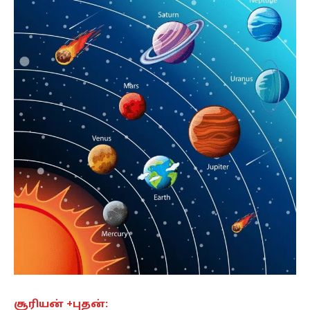
சூரியன் +புதன்: