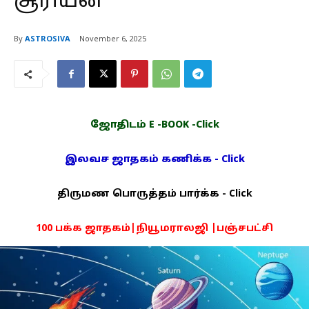
சூரியன்
By
ASTROSIVA
November 6, 2025
ஜோதிடம் E -BOOK -Click
இலவச ஜாதகம் கணிக்க - Click
திருமண பொருத்தம் பார்க்க - Click
100 பக்க ஜாதகம்|நியூமராலஜி |பஞ்சபட்சி
PDF -72மட்டும் -Click