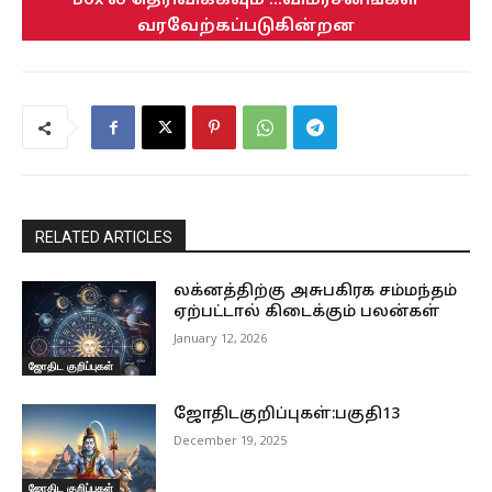
Box ல் தெரிவிக்கவும் ...விமர்சனங்கள்
வரவேற்கப்படுகின்றன
RELATED ARTICLES
லக்னத்திற்கு அசுபகிரக சம்மந்தம்
ஏற்பட்டால் கிடைக்கும் பலன்கள்
January 12, 2026
ஜோதிட குறிப்புகள்
ஜோதிடகுறிப்புகள்:பகுதி13
December 19, 2025
ஜோதிட குறிப்புகள்