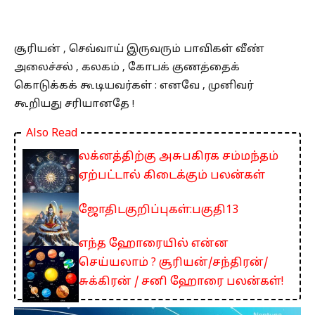
சூரியன் , செவ்வாய் இருவரும் பாவிகள் வீண்
அலைச்சல் , கலகம் , கோபக் குணத்தைக்
கொடுக்கக் கூடியவர்கள் : எனவே , முனிவர்
கூறியது சரியானதே !
Also Read
லக்னத்திற்கு அசுபகிரக சம்மந்தம்
ஏற்பட்டால் கிடைக்கும் பலன்கள்
ஜோதிடகுறிப்புகள்:பகுதி13
எந்த ஹோரையில் என்ன
செய்யலாம் ? சூரியன்/சந்திரன்/
சுக்கிரன் / சனி ஹோரை பலன்கள்!