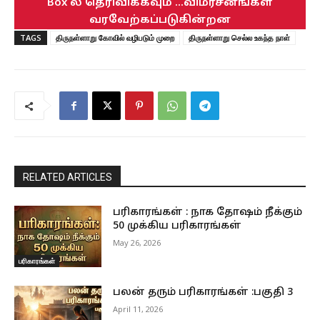
Box ல் தெரிவிக்கவும் ...விமர்சனங்கள்
வரவேற்கப்படுகின்றன
TAGS
திருநள்ளாறு கோவில் வழிபடும் முறை
திருநள்ளாறு செல்ல உகந்த நாள்
RELATED ARTICLES
பரிகாரங்கள் : நாக தோஷம் நீக்கும்
50 முக்கிய பரிகாரங்கள்
May 26, 2026
பரிகாரங்கள்
பலன் தரும் பரிகாரங்கள் :பகுதி 3
April 11, 2026