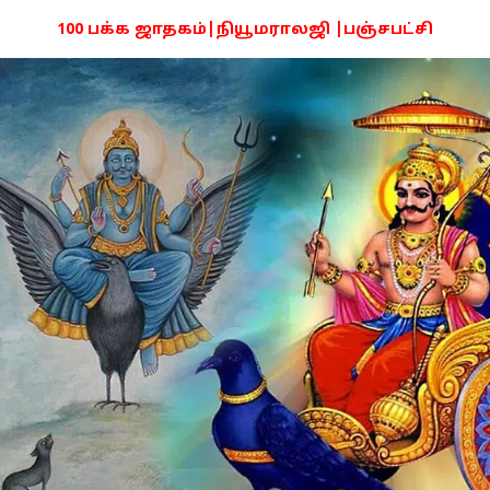
100 பக்க ஜாதகம்|நியூமராலஜி |பஞ்சபட்சி
PDF -72மட்டும் -Click