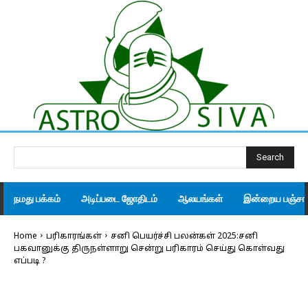
Search
நமது பக்கம்
அடிப்படை ஜோதிடம்
ஆலயங்கள்
இன்றைய பஞ்சாங
Home
பரிகாரங்கள்
சனி பெயர்ச்சி பலன்கள் 2025:சனி
பகவானுக்கு திருநள்ளாறு சென்று பரிகாரம் செய்து கொள்வது
எப்படி ?