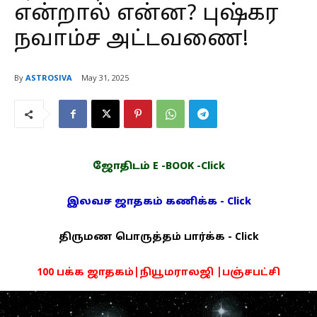
என்றால் என்ன? புஷ்கர
நவாம்ச அட்டவணை!
By
ASTROSIVA
May 31, 2025
ஜோதிடம் E -BOOK -Click
இலவச ஜாதகம் கணிக்க - Click
திருமண பொருத்தம் பார்க்க - Click
100 பக்க ஜாதகம்|நியூமராலஜி |பஞ்சபட்சி
PDF -72மட்டும் -Click