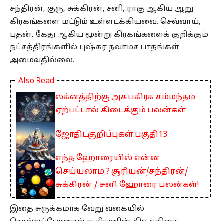
சந்திரன், குரு, சுக்கிரன், சனி, ராகு ஆகிய ஆறு
கிரகங்களை மட்டும் உள்ளடக்கியவை. செவ்வாய்,
புதன், கேது ஆகிய மூன்று கிரகங்களைக் குறிக்கும்
நட்சத்திரங்களில் புஷ்கர நவாம்ச பாதங்கள்
அமைவதில்லை.
Also Read
லக்னத்திற்கு அசுபகிரக சம்மந்தம்
ஏற்பட்டால் கிடைக்கும் பலன்கள்
ஜோதிடகுறிப்புகள்:பகுதி13
எந்த ஹோரையில் என்ன
செய்யலாம் ? சூரியன்/சந்திரன்/
சுக்கிரன் / சனி ஹோரை பலன்கள்!
இதை சுருக்கமாக வேறு வகையில்