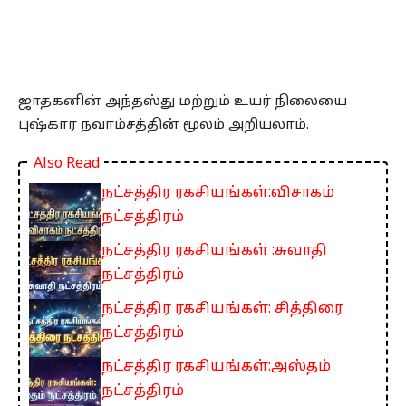
ஜாதகனின் அந்தஸ்து மற்றும் உயர் நிலையை
புஷ்கார நவாம்சத்தின் மூலம் அறியலாம்.
Also Read
நட்சத்திர ரகசியங்கள்:விசாகம்
நட்சத்திரம்
நட்சத்திர ரகசியங்கள் :சுவாதி
நட்சத்திரம்
நட்சத்திர ரகசியங்கள்: சித்திரை
நட்சத்திரம்
நட்சத்திர ரகசியங்கள்:அஸ்தம்
நட்சத்திரம்