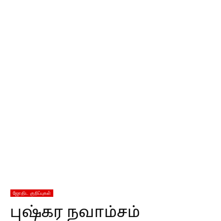
ஜோதிட குறிப்புகள்
புஷ்கர நவாம்சம்