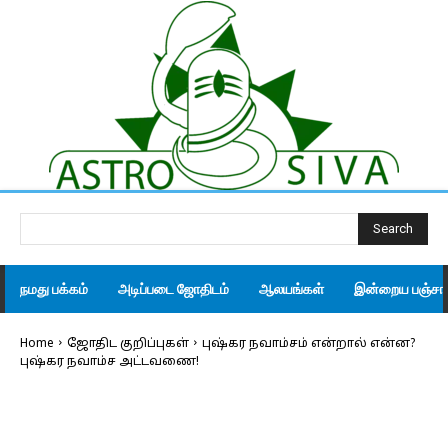
Search
நமது பக்கம்
அடிப்படை ஜோதிடம்
ஆலயங்கள்
இன்றைய பஞ்சாங
Home
ஜோதிட குறிப்புகள்
புஷ்கர நவாம்சம் என்றால் என்ன?
புஷ்கர நவாம்ச அட்டவணை!