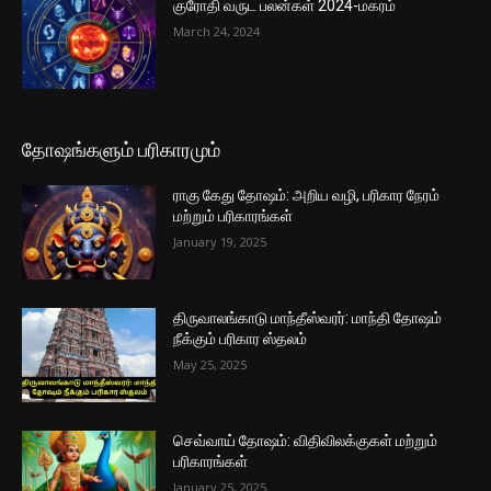
குரோதி வருட பலன்கள் 2024-மகரம்
March 24, 2024
தோஷங்களும் பரிகாரமும்
ராகு கேது தோஷம்: அறிய வழி, பரிகார நேரம்
மற்றும் பரிகாரங்கள்
January 19, 2025
திருவாலங்காடு மாந்தீஸ்வரர்: மாந்தி தோஷம்
நீக்கும் பரிகார ஸ்தலம்
May 25, 2025
செவ்வாய் தோஷம்: விதிவிலக்குகள் மற்றும்
பரிகாரங்கள்
January 25, 2025