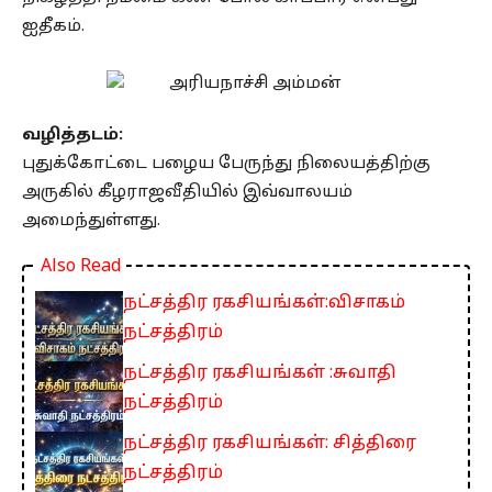
ஐதீகம்.
வழித்தடம்:
புதுக்கோட்டை பழைய பேருந்து நிலையத்திற்கு
அருகில் கீழராஜவீதியில் இவ்வாலயம்
அமைந்துள்ளது.
Also Read
நட்சத்திர ரகசியங்கள்:விசாகம்
நட்சத்திரம்
நட்சத்திர ரகசியங்கள் :சுவாதி
நட்சத்திரம்
நட்சத்திர ரகசியங்கள்: சித்திரை
நட்சத்திரம்