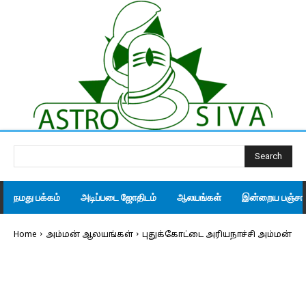
Search
நமது பக்கம்
அடிப்படை ஜோதிடம்
ஆலயங்கள்
இன்றைய பஞ்சாங
Home
அம்மன் ஆலயங்கள்
புதுக்கோட்டை அரியநாச்சி அம்மன்