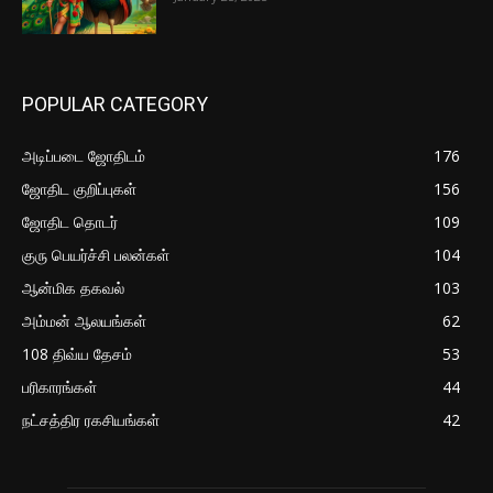
POPULAR CATEGORY
அடிப்படை ஜோதிடம்
176
ஜோதிட குறிப்புகள்
156
ஜோதிட தொடர்
109
குரு பெயர்ச்சி பலன்கள்
104
ஆன்மிக தகவல்
103
அம்மன் ஆலயங்கள்
62
108 திவ்ய தேசம்
53
பரிகாரங்கள்
44
நட்சத்திர ரகசியங்கள்
42