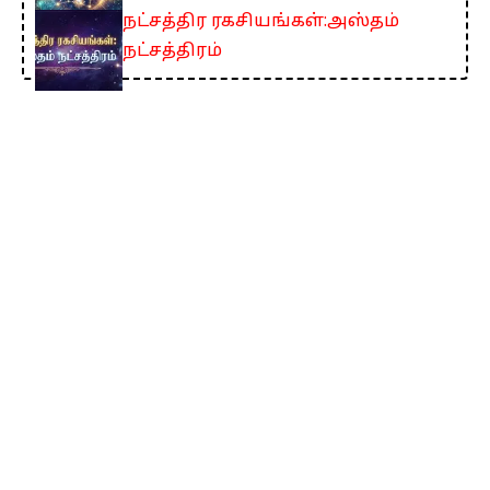
நட்சத்திர ரகசியங்கள்:அஸ்தம்
நட்சத்திரம்