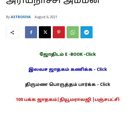
அரியநாச்சி அம்மன்
By
ASTROSIVA
August 6, 2021
ஜோதிடம் E -BOOK -Click
இலவச ஜாதகம் கணிக்க - Click
திருமண பொருத்தம் பார்க்க - Click
100 பக்க ஜாதகம்|நியூமராலஜி |பஞ்சபட்சி
PDF -72மட்டும் -Click