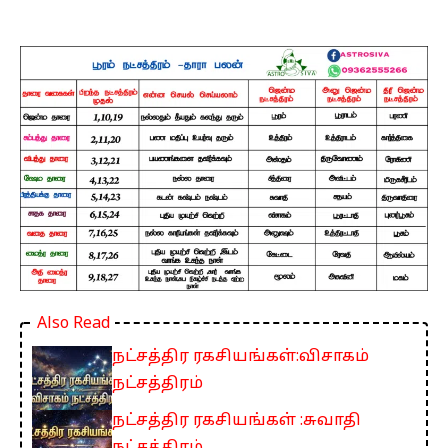
Also Read
நட்சத்திர ரகசியங்கள்:விசாகம்
நட்சத்திரம்
நட்சத்திர ரகசியங்கள் :சுவாதி