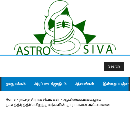
Search
நமது பக்கம்
அடிப்படை ஜோதிடம்
ஆலயங்கள்
இன்றைய பஞ்சாங
Home
நட்சத்திர ரகசியங்கள்
ஆயில்யம்,மகம்,பூரம்
நட்சத்திரத்தில் பிறந்தவர்களின் தாரா பலன் அட்டவணை