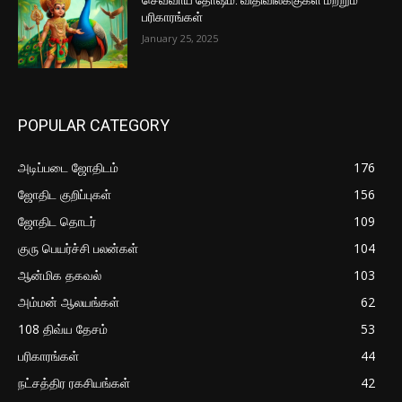
பரிகாரங்கள்
January 25, 2025
POPULAR CATEGORY
அடிப்படை ஜோதிடம்
176
ஜோதிட குறிப்புகள்
156
ஜோதிட தொடர்
109
குரு பெயர்ச்சி பலன்கள்
104
ஆன்மிக தகவல்
103
அம்மன் ஆலயங்கள்
62
108 திவ்ய தேசம்
53
பரிகாரங்கள்
44
நட்சத்திர ரகசியங்கள்
42