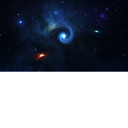
PDF -72மட்டும் -Click