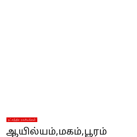
நட்சத்திர ரகசியங்கள்
ஆயில்யம்,மகம்,பூரம்