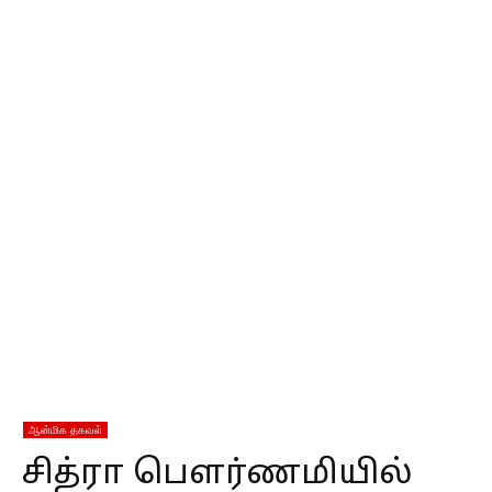
ஆன்மிக தகவல்
சித்ரா பௌர்ணமியில்