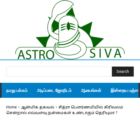
Search
நமது பக்கம்
அடிப்படை ஜோதிடம்
ஆலயங்கள்
இன்றைய பஞ்சாங
Home
ஆன்மிக தகவல்
சித்ரா பௌர்ணமியில் கிரிவலம்
சென்றால் எவ்வளவு நன்மைகள் உண்டாகும் தெரியுமா ?