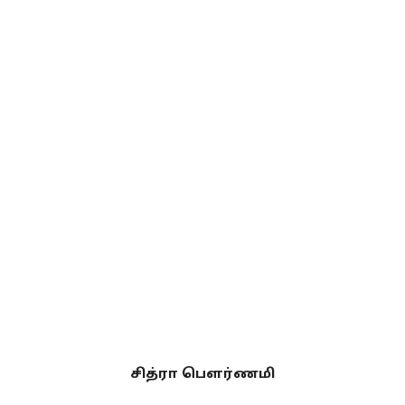
சித்ரா பௌர்ணமி