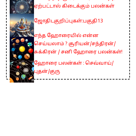
ஏற்பட்டால் கிடைக்கும் பலன்கள்
ஜோதிடகுறிப்புகள்:பகுதி13
எந்த ஹோரையில் என்ன
செய்யலாம் ? சூரியன்/சந்திரன்/
சுக்கிரன் / சனி ஹோரை பலன்கள்!
ஹோரை பலன்கள் : செவ்வாய்/
புதன்/குரு