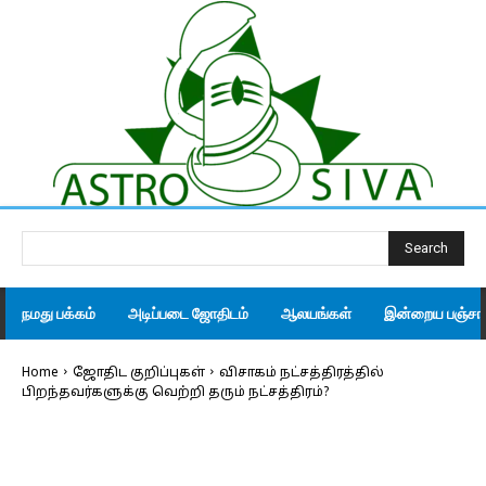
Search
நமது பக்கம்
அடிப்படை ஜோதிடம்
ஆலயங்கள்
இன்றைய பஞ்சாங
Home
ஜோதிட குறிப்புகள்
விசாகம் நட்சத்திரத்தில்
பிறந்தவர்களுக்கு வெற்றி தரும் நட்சத்திரம்?