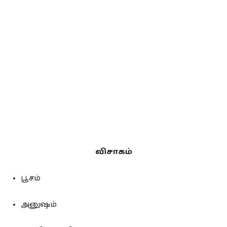
விசாகம்
பூசம்
அனுஷம்