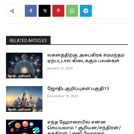
RELATED ARTICLES
லக்னத்திற்கு அசுபகிரக சம்மந்தம்
ஏற்பட்டால் கிடைக்கும் பலன்கள்
January 12, 2026
ஜோதிட குறிப்புகள்
ஜோதிடகுறிப்புகள்:பகுதி13
December 19, 2025
ஜோதிட குறிப்புகள்
எந்த ஹோரையில் என்ன
செய்யலாம் ? சூரியன்/சந்திரன்/
சுக்கிரன் / சனி ஹோரை