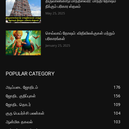
திருவாலங்காடு மாந்தீஸ்வரர்: மாந்தி தோஷம்
நீக்கும் பரிகார ஸ்தலம்
May 25, 2025
செவ்வாய் தோஷம்: விதிவிலக்குகள் மற்றும்
பரிகாரங்கள்
January 25, 2025
POPULAR CATEGORY
அடிப்படை ஜோதிடம்
176
ஜோதிட குறிப்புகள்
156
ஜோதிட தொடர்
109
குரு பெயர்ச்சி பலன்கள்
104
ஆன்மிக தகவல்
103