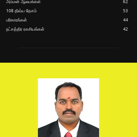
அம்மன் ஆலயங்கள்
62
108 திவ்ய தேசம்
53
பரிகாரங்கள்
44
நட்சத்திர ரகசியங்கள்
42