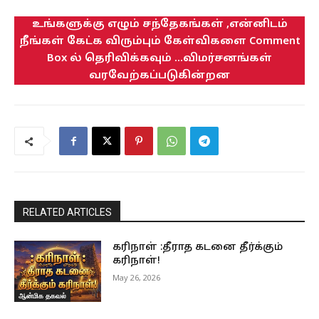
உங்களுக்கு எழும் சந்தேகங்கள் ,என்னிடம்
நீங்கள் கேட்க விரும்பும் கேள்விகளை Comment
Box ல் தெரிவிக்கவும் ...விமர்சனங்கள்
வரவேற்கப்படுகின்றன
RELATED ARTICLES
கரிநாள் :தீராத கடனை தீர்க்கும்
கரிநாள்!
May 26, 2026
ஆன்மிக தகவல்