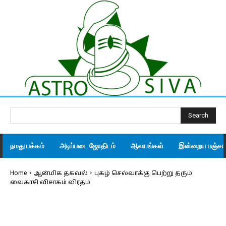
Search
நமது பக்கம்
அடிப்படை ஜோதிடம்
ஆலயங்கள்
இன்றைய பஞ்சாங
Home
ஆன்மிக தகவல்
புகழ் செல்வாக்கு பெற்று தரும்
வைகாசி விசாகம் விரதம்