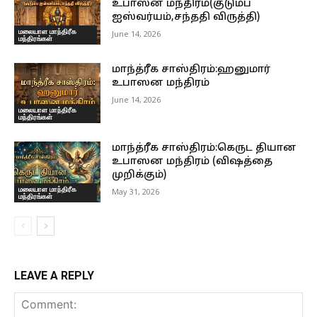
உபாஸன மந்திரம்(குடும்ப
ஐஸ்வர்யம்,சந்ததி விருத்தி)
மலையாள மாந்திரீக
June 14, 2026
மந்திரங்கள்
மாந்த்ரீக சாஸ்திரம்:ஹனுமார்
உபாஸன மந்திரம்
June 14, 2026
மலையாள மாந்திரீக
மந்திரங்கள்
மாந்த்ரீக சாஸ்திரம்:கெருட தியான
உபாஸன மந்திரம் (விஷத்தை
முறிக்கும்)
மலையாள மாந்திரீக
May 31, 2026
மந்திரங்கள்
LEAVE A REPLY