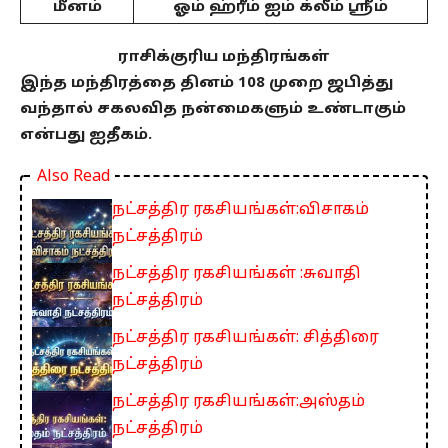
மீனம்
ஓம் ஹ்ரீம் ஐம் க்லீம் ஸ்ரீம்
ராசிக்குரிய மந்திரங்கள்
இந்த மந்திரத்தை தினம் 108 முறை ஜபித்து
வந்தால் சகலவித நன்மைகளும் உண்டாகும்
என்பது ஐதீகம்.
Also Read
நட்சத்திர ரகசியங்கள்:விசாகம்
நட்சத்திரம்
நட்சத்திர ரகசியங்கள் :சுவாதி
நட்சத்திரம்
நட்சத்திர ரகசியங்கள்: சித்திரை
நட்சத்திரம்
நட்சத்திர ரகசியங்கள்:அஸ்தம்
நட்சத்திரம்