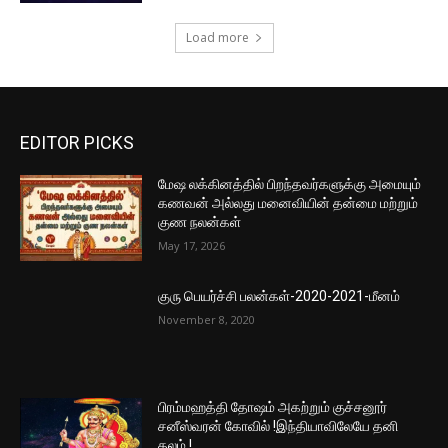
Load more
EDITOR PICKS
மேஷ லக்கினத்தில் பிறந்தவர்களுக்கு அமையும்
கணவன் அல்லது மனைவியின் தன்மை மற்றும்
குண நலன்கள்
May 17, 2026
குரு பெயர்ச்சி பலன்கள்-2020-2021-மீனம்
November 8, 2020
பிரம்மஹத்தி தோஷம் அகற்றும் குச்சனூர்
சனீஸ்வரன் கோவில் !இந்தியாவிலேயே தனி
தலம் !