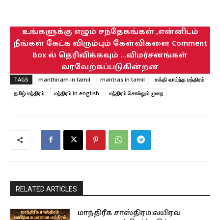
உங்களுக்கு எழும் சந்தேகங்கள் ,என்னிடம்
நீங்கள் கேட்க விரும்பும் கேள்விகளை Comment
Box ல் தெரிவிக்கவும் ...விமர்சனங்கள்
வரவேற்கப்படுகின்றன
TAGS
manthiram in tamil
mantras in tamil
சக்தி வாய்ந்த மந்திரம்
தமிழ் மந்திரம்
மந்திரம் in english
மந்திரம் சொல்லும் முறை
RELATED ARTICLES
மாந்திரீக சாஸ்திரம்:வயிரவ