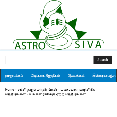
Search
நமது பக்கம்
அடிப்படை ஜோதிடம்
ஆலயங்கள்
இன்றைய பஞ்சாங
Home
சக்தி தரும் மந்திரங்கள்
மலையாள மாந்திரீக
மந்திரங்கள்
உங்கள் ராசிக்கு ஏற்ற மந்திரங்கள்