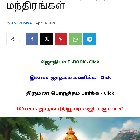
மந்திரங்கள்
By
ASTROSIVA
April 4, 2026
ஜோதிடம் E -BOOK -Click
இலவச ஜாதகம் கணிக்க - Click
திருமண பொருத்தம் பார்க்க - Click
100 பக்க ஜாதகம்|நியூமராலஜி |பஞ்சபட்சி
PDF -72மட்டும் -Click