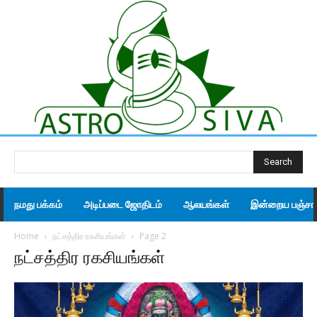
Search
நமது பக்கம்
அடிப்படை ஜோதிடம்
ஆலயங்கள்
இன்றைய பஞ்சாங
Home
நட்சத்திர ரகசியங்கள்
Page 2
நட்சத்திர ரகசியங்கள்