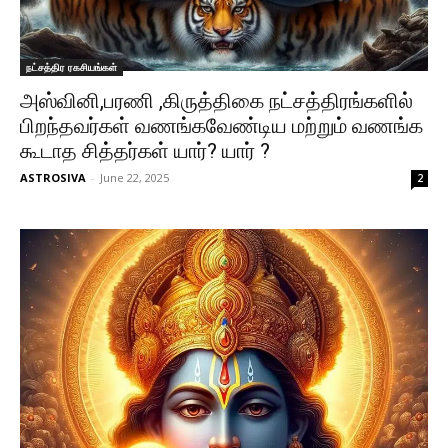
நட்சத்திர ரகசியங்கள்
அஸ்வினி,பரணி ,கிருத்திகை நட்சத்திரங்களில்
பிறந்தவர்கள் வணங்கவேண்டிய மற்றும் வணங்க
கூடாத சித்தர்கள் யார்? யார் ?
ASTROSIVA
-
June 22, 2025
2