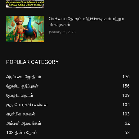
செவ்வாய் தோஷம்: விதிவிலக்குகள் மற்றும்
பரிகாரங்கள்
January 25, 2025
POPULAR CATEGORY
அடிப்படை ஜோதிடம்
176
ஜோதிட குறிப்புகள்
156
ஜோதிட தொடர்
109
குரு பெயர்ச்சி பலன்கள்
104
ஆன்மிக தகவல்
103
அம்மன் ஆலயங்கள்
62
108 திவ்ய தேசம்
53