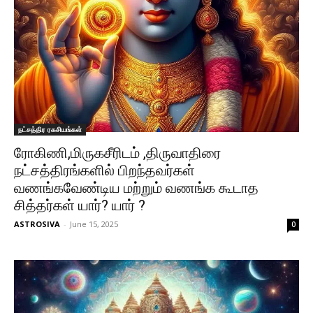
நட்சத்திர ரகசியங்கள்
ரோகிணி,மிருகசீரிடம் ,திருவாதிரை
நட்சத்திரங்களில் பிறந்தவர்கள்
வணங்கவேண்டிய மற்றும் வணங்க கூடாத
சித்தர்கள் யார்? யார் ?
ASTROSIVA
-
June 15, 2025
0