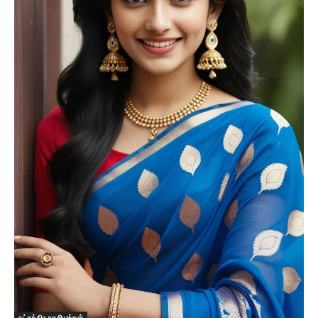
நட்சத்திர ரகசியங்கள்