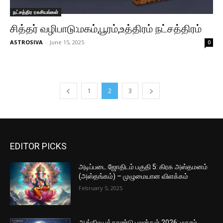
நட்சத்திர ரகசியங்கள்
சித்தர் வழிபாடு:மகம்,பூரம்,உத்திரம் நட்சத்திரம்
ASTROSIVA
-
June 15, 2025
0
1
2
3
EDITOR PICKS
அடிப்படை ஜோதிடம் பகுதி 5: கிரக அஸ்தமனம்
(அஸ்தங்கம்) – முழுமையான விளக்கம்
February 5, 2025
ஆங்கில புத்தாண்டு பலன்கள் 2026: மகரம்