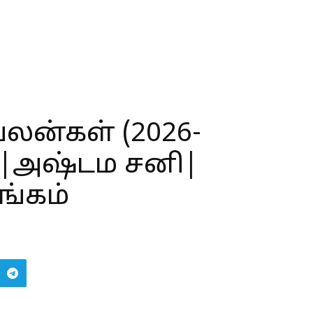
பலன்கள் (2026-
சி|அஷ்டம சனி|
ங்கம்