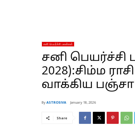
சனி பெயர்ச்சி பலன்கள்
சனி பெயர்ச்சி 
2028):சிம்ம ரா
வாக்கிய பஞ்சா
By
ASTROSIVA
January 18, 2026
Share