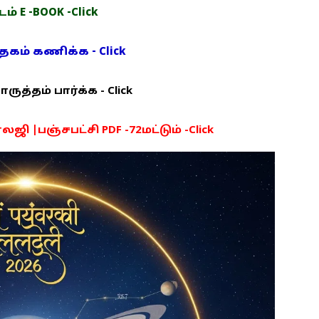
் E -BOOK -Click
ம் கணிக்க - Click
த்தம் பார்க்க - Click
ி |பஞ்சபட்சி PDF -72மட்டும் -Click