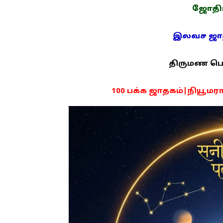
ஜோதிடம
இலவச ஜாதக
திருமண பொரு
100 பக்க ஜாதகம்|நியூமராலஜ