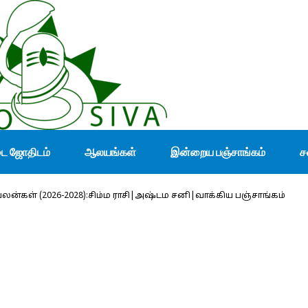
டை ஜோதிடம்
ஆலயங்கள்
இன்றைய பஞ்சாங்கம்
ச
 பலன்கள் (2026-2028):சிம்ம ராசி|அஷ்டம சனி|வாக்கிய பஞ்சாங்கம்