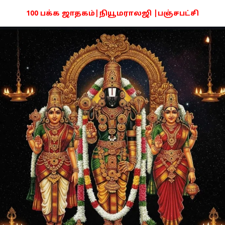
100 பக்க ஜாதகம்|நியூமராலஜி |பஞ்சபட்சி
PDF -72மட்டும் -Click