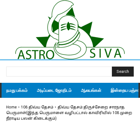
Search
நமது பக்கம்
அடிப்படை ஜோதிடம்
ஆலயங்கள்
இன்றைய பஞ்சாங
Home
108 திவ்ய தேசம்
திவ்ய தேசம்:திருச்சேறை சாரநாத
பெருமாள்(இந்த பெருமாளை வழிபட்டால் காவிரியில் 108 முறை
நீராடிய பலன் கிடைக்கும்)