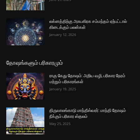
லக்னத்திற்கு அசுபகிரக சம்மந்தம் ஏற்பட்டால்
கிடைக்கும் பலன்கள்
January 12, 2026
தோஷங்களும் பரிகாரமும்
ராகு கேது தோஷம்: அறிய வழி, பரிகார நேரம்
மற்றும் பரிகாரங்கள்
January 19, 2025
திருவாலங்காடு மாந்தீஸ்வரர்: மாந்தி தோஷம்
நீக்கும் பரிகார ஸ்தலம்
May 25, 2025