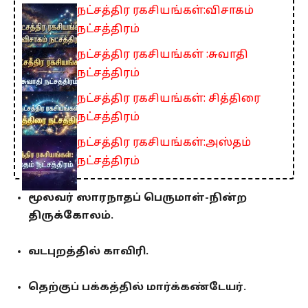
நட்சத்திர ரகசியங்கள்:விசாகம்
நட்சத்திரம்
நட்சத்திர ரகசியங்கள் :சுவாதி
நட்சத்திரம்
நட்சத்திர ரகசியங்கள்: சித்திரை
நட்சத்திரம்
நட்சத்திர ரகசியங்கள்:அஸ்தம்
நட்சத்திரம்
மூலவர் ஸாரநாதப் பெருமாள்-நின்ற
திருக்கோலம்.
வடபுறத்தில் காவிரி.
தெற்குப் பக்கத்தில் மார்க்கண்டேயர்.