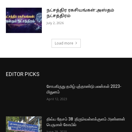
நட்சத்திர ரகசியங்கள்:அஸ்தம்
நட்சத்திரம்
July 2, 2026
Load more
EDITOR PICKS
சோபகிருது தமிழ் புத்தாண்டு பலன்கள் 2023-
மிதுனம்
April 12, 2023
திவ்ய தேசம் 38 :திருவெள்ளக்குளம் அண்ணன்
பெருமாள் கோயில்
June 29, 2025