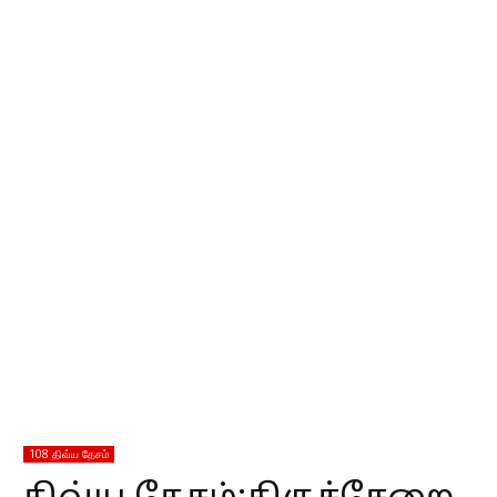
108 திவ்ய தேசம்