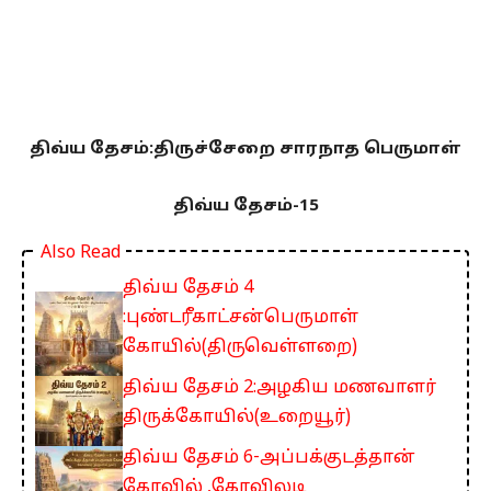
திவ்ய தேசம்:திருச்சேறை சாரநாத பெருமாள்
திவ்ய தேசம்-15
Also Read
திவ்ய தேசம் 4
:புண்டரீகாட்சன்பெருமாள்
கோயில்(திருவெள்ளறை)
திவ்ய தேசம் 2:அழகிய மணவாளர்
திருக்கோயில்(உறையூர்)
திவ்ய தேசம் 6-அப்பக்குடத்தான்
கோவில் ,கோவிலடி