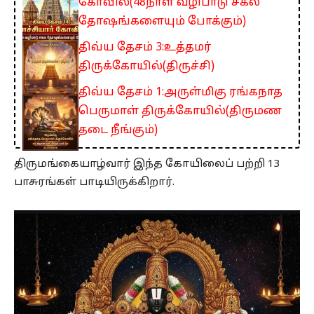
கோவில்(48நாள் வழிபாடு சகல
தோஷங்களையும் போக்கும்)
திவ்ய தேசம் 3:உத்தமர்
திருக்கோயில்(திருச்சி)
திவ்ய தேசம் 1:அருள்மிகு ரங்கநாத
பெருமாள் திருக்கோயில்(திருமண
தடை நீங்கும்)
திருமங்கையாழ்வார் இந்த கோயிலைப் பற்றி 13
பாசுரங்கள் பாடியிருக்கிறார்.