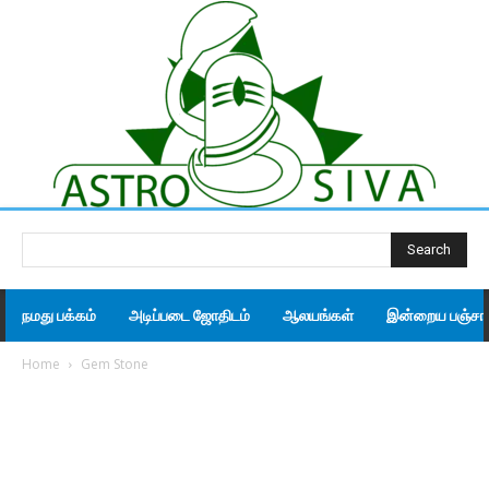
Search
நமது பக்கம்
அடிப்படை ஜோதிடம்
ஆலயங்கள்
இன்றைய பஞ்சாங
Home
Gem Stone