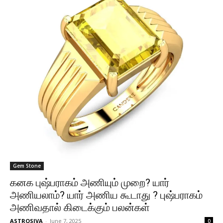
Gem Stone
கனக புஷ்பராகம் அணியும் முறை? யார்
அணியலாம்? யார் அணிய கூடாது ? புஷ்பராகம்
அணிவதால் கிடைக்கும் பலன்கள்
ASTROSIVA
-
June 7, 2025
0