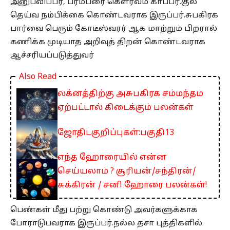
அனுபவிப்பர், பரம்பரை கெளரவம் காப்பர்.குல
தெய்வ நம்பிக்கை கொண்டவராக இருப்பர்.சுபகிரக
பார்வை பெரும் கோடீஸ்வரர் ஆக மாற்றும் பிறரால்
கணிக்க முடியாத அறிவுத் திறன் கொண்டவராக
ஆச்சரியப்படுத்துவர்
Also Read
லக்னத்திற்கு அசுபகிரக சம்மந்தம்
ஏற்பட்டால் கிடைக்கும் பலன்கள்
ஜோதிடகுறிப்புகள்:பகுதி13
எந்த ஹோரையில் என்ன
செய்யலாம் ? சூரியன்/சந்திரன்/
சுக்கிரன் / சனி ஹோரை பலன்கள்!
பெண்கள் மீது பற்று கொண்டு அவர்களுக்காக
போராடுபவராக இருப்பர்.நல்ல தசா புத்திகளில்