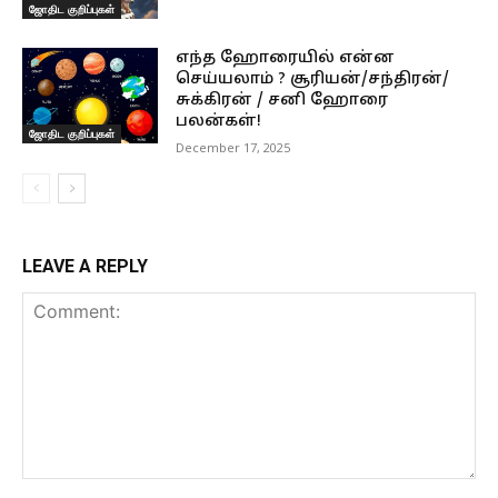
ஜோதிட குறிப்புகள்
எந்த ஹோரையில் என்ன
செய்யலாம் ? சூரியன்/சந்திரன்/
சுக்கிரன் / சனி ஹோரை
பலன்கள்!
ஜோதிட குறிப்புகள்
December 17, 2025
LEAVE A REPLY
Comment: