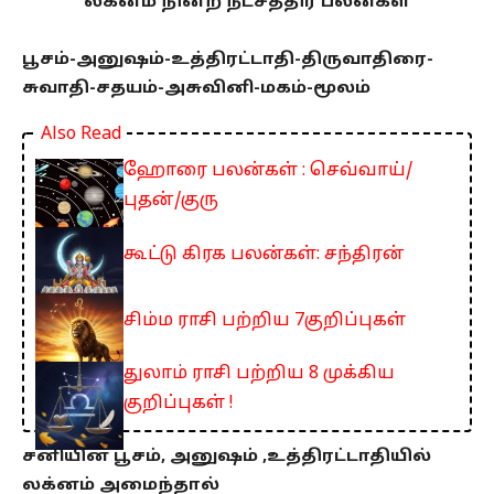
லக்னம் நின்ற நட்சத்திர பலன்கள்
பூசம்-அனுஷம்-உத்திரட்டாதி-திருவாதிரை-
சுவாதி-சதயம்-அசுவினி-மகம்-மூலம்
Also Read
ஹோரை பலன்கள் : செவ்வாய்/
புதன்/குரு
கூட்டு கிரக பலன்கள்: சந்திரன்
சிம்ம ராசி பற்றிய 7குறிப்புகள்
துலாம் ராசி பற்றிய 8 முக்கிய
குறிப்புகள் !
சனியின் பூசம், அனுஷம் ,உத்திரட்டாதியில்
லக்னம் அமைந்தால்