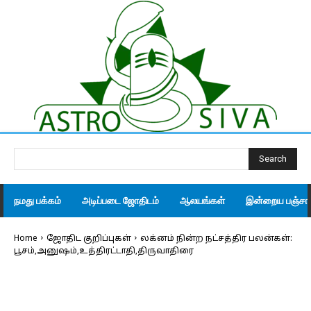
Search
நமது பக்கம்
அடிப்படை ஜோதிடம்
ஆலயங்கள்
இன்றைய பஞ்சாங
Home
ஜோதிட குறிப்புகள்
லக்னம் நின்ற நட்சத்திர பலன்கள்:
பூசம்,அனுஷம்,உத்திரட்டாதி,திருவாதிரை