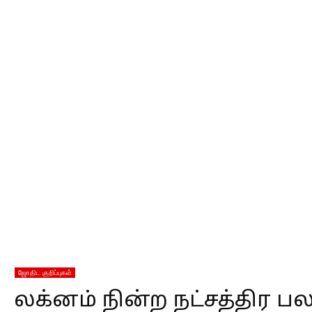
ஜோதிட குறிப்புகள்
லக்னம் நின்ற நட்சத்திர ப