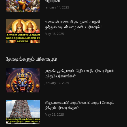
சிறப்புகள்
January 14, 2025
கணவன் மனைவி ,காதலன் காதலி
ஒற்றுமையுடன் வாழ எளிய பரிகாரம் !
May 18, 2025
தோஷங்களும் பரிகாரமும்
ராகு கேது தோஷம்: அறிய வழி, பரிகார நேரம்
மற்றும் பரிகாரங்கள்
January 19, 2025
திருவாலங்காடு மாந்தீஸ்வரர்: மாந்தி தோஷம்
நீக்கும் பரிகார ஸ்தலம்
May 25, 2025