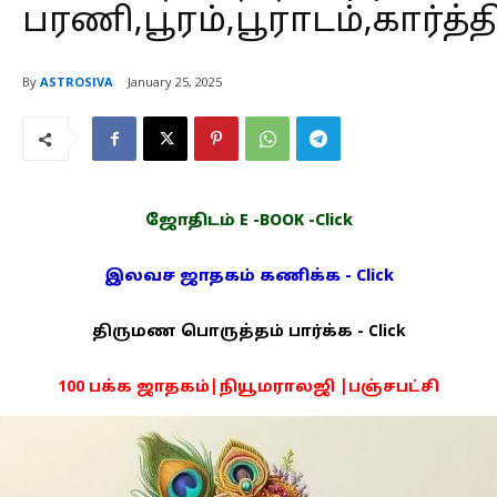
பரணி,பூரம்,பூராடம்,கார்த்
By
ASTROSIVA
January 25, 2025
ஜோதிடம் E -BOOK -Click
இலவச ஜாதகம் கணிக்க - Click
திருமண பொருத்தம் பார்க்க - Click
100 பக்க ஜாதகம்|நியூமராலஜி |பஞ்சபட்சி
PDF -72மட்டும் -Click