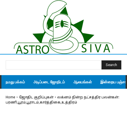
Search
நமது பக்கம்
அடிப்படை ஜோதிடம்
ஆலயங்கள்
இன்றைய பஞ்சாங
Home
ஜோதிட குறிப்புகள்
லக்னம் நின்ற நட்சத்திர பலன்கள்:
பரணி,பூரம்,பூராடம்,கார்த்திகை,உத்திரம்