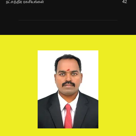
நட்சத்திர ரகசியங்கள்
42