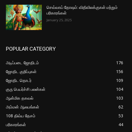
செவ்வாய் தோஷம்: விதிவிலக்குகள் மற்றும்
பரிகாரங்கள்
January 25, 2025
POPULAR CATEGORY
அடிப்படை ஜோதிடம்
176
ஜோதிட குறிப்புகள்
156
ஜோதிட தொடர்
109
குரு பெயர்ச்சி பலன்கள்
104
ஆன்மிக தகவல்
103
அம்மன் ஆலயங்கள்
62
108 திவ்ய தேசம்
53
பரிகாரங்கள்
44