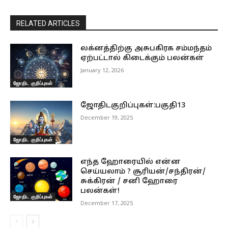
RELATED ARTICLES
லக்னத்திற்கு அசுபகிரக சம்மந்தம்
ஏற்பட்டால் கிடைக்கும் பலன்கள்
January 12, 2026
ஜோதிட குறிப்புகள்
ஜோதிடகுறிப்புகள்:பகுதி13
December 19, 2025
ஜோதிட குறிப்புகள்
எந்த ஹோரையில் என்ன
செய்யலாம் ? சூரியன்/சந்திரன்/
சுக்கிரன் / சனி ஹோரை
பலன்கள்!
ஜோதிட குறிப்புகள்
December 17, 2025