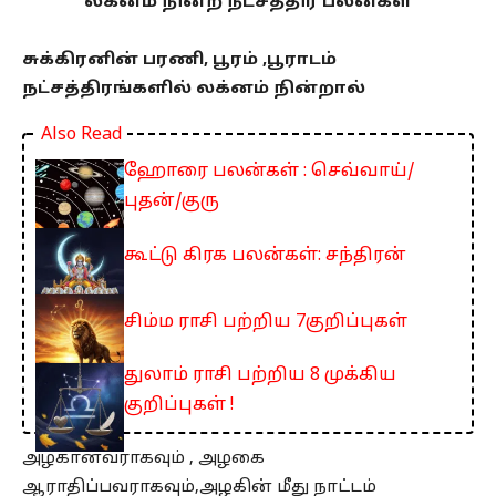
லக்னம் நின்ற நட்சத்திர பலன்கள்
சுக்கிரனின் பரணி, பூரம் ,பூராடம்
நட்சத்திரங்களில் லக்னம் நின்றால்
Also Read
ஹோரை பலன்கள் : செவ்வாய்/
புதன்/குரு
கூட்டு கிரக பலன்கள்: சந்திரன்
சிம்ம ராசி பற்றிய 7குறிப்புகள்
துலாம் ராசி பற்றிய 8 முக்கிய
குறிப்புகள் !
அழகானவராகவும் , அழகை
ஆராதிப்பவராகவும்,அழகின் மீது நாட்டம்