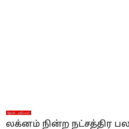
ஜோதிட குறிப்புகள்
லக்னம் நின்ற நட்சத்திர ப