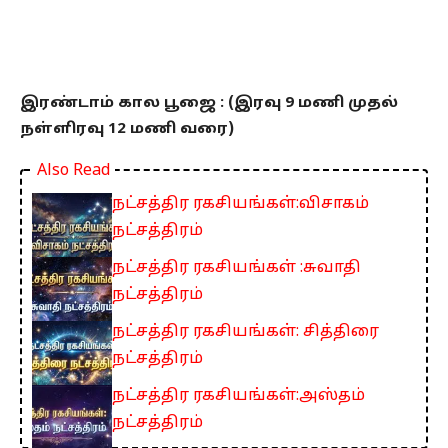
இரண்டாம் கால பூஜை : (இரவு 9 மணி முதல்
நள்ளிரவு 12 மணி வரை)
Also Read
நட்சத்திர ரகசியங்கள்:விசாகம்
நட்சத்திரம்
நட்சத்திர ரகசியங்கள் :சுவாதி
நட்சத்திரம்
நட்சத்திர ரகசியங்கள்: சித்திரை
நட்சத்திரம்
நட்சத்திர ரகசியங்கள்:அஸ்தம்
நட்சத்திரம்