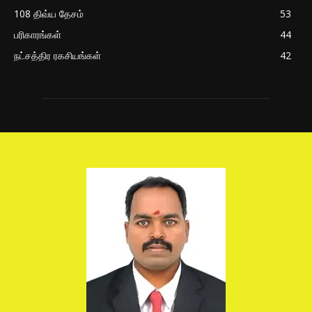
108 திவ்ய தேசம்
53
பரிகாரங்கள்
44
நட்சத்திர ரகசியங்கள்
42