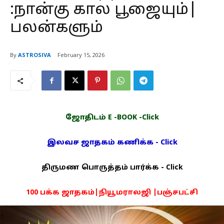
:நான்கு கால பூஜையும்|
பலன்களும்
By
ASTROSIVA
February 15, 2026
ஜோதிடம் E -BOOK -Click
இலவச ஜாதகம் கணிக்க - Click
திருமண பொருத்தம் பார்க்க - Click
100 பக்க ஜாதகம்|நியூமராலஜி |பஞ்சபட்சி
PDF -72மட்டும் -Click