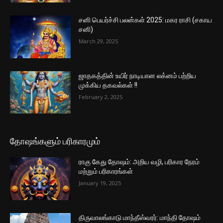
சனி பெயர்ச்சி பலன்கள் 2025: மகர ராசி (சகாய
சனி)
March 29, 2025
ஜாதகத்தின் உயிர் நாடியான லக்னம் பற்றிய
முக்கிய தகவல்கள் !!
February 2, 2025
தோஷங்களும் பரிகாரமும்
ராகு கேது தோஷம்: அறிய வழி, பரிகார நேரம்
மற்றும் பரிகாரங்கள்
January 19, 2025
திருவாலங்காடு மாந்தீஸ்வரர்: மாந்தி தோஷம்