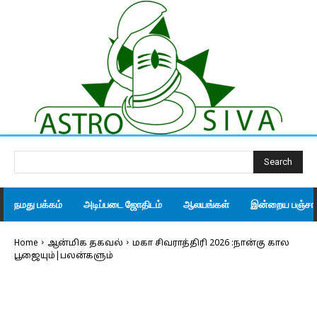
Search
நமது பக்கம்
அடிப்படை ஜோதிடம்
ஆலயங்கள்
இன்றைய பஞ்சாங
Home
ஆன்மிக தகவல்
மகா சிவராத்திரி 2026 :நான்கு கால
பூஜையும்|பலன்களும்