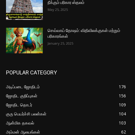
நீக்கும் பரிகார ஸ்தலம்
May 25, 2025
செவ்வாய் தோஷம்: விதிவிலக்குகள் மற்றும்
பரிகாரங்கள்
January 25, 2025
POPULAR CATEGORY
அடிப்படை ஜோதிடம்
176
ஜோதிட குறிப்புகள்
156
ஜோதிட தொடர்
109
குரு பெயர்ச்சி பலன்கள்
104
ஆன்மிக தகவல்
103
அம்மன் ஆலயங்கள்
62