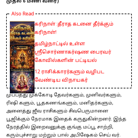
முதல் 6 மணி வரை)
Also Read
கரிநாள் :தீராத கடனை தீர்க்கும்
கரிநாள்!
தமிழ்நாட்டில் உள்ள
ஸ்ரீசொர்ணாகர்ஷண பைரவர்
கோவில்களின் பட்டியல்
12 ராசிக்காரர்களும் வழிபட
வேண்டிய விநாயகர்
முப்பத்து முக்கோடி தேவர்களும், முனிவர்களும்,
ரிஷி களும், பூதகணங்களும், மனிதர்களும்,
அனைத்து ஜீவ ராசிகளும் சிவபெருமானை
பூஜிக்கும் நேரமாக இதைக் கருதுகின்றனர். இந்த
நேரத்தில் இறைவனுக்கு குங்கு மப்பூ சாற்றி,
கரும்புச்சாறு மற்றும் பால் அபிஷேகம் செய் வர்.