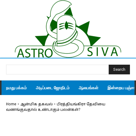
Search
நமது பக்கம்
அடிப்படை ஜோதிடம்
ஆலயங்கள்
இன்றைய பஞ்சாங
Home
ஆன்மிக தகவல்
பிரத்தியங்கிரா தேவியை
வணங்குவதால் உண்டாகும் பலன்கள்?