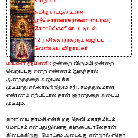
கரிநாள்!
தமிழ்நாட்டில் உள்ள
ஸ்ரீசொர்ணாகர்ஷண பைரவர்
கோவில்களின் பட்டியல்
12 ராசிக்காரர்களும் வழிபட
வேண்டிய விநாயகர்
மங்கள் ரூபிணி :
ஒன்றை விரும்பி ஒன்றை
வெறுப்பது என்ற எண்ணம் இருந்தால்
ஆனந்தத்தை அனுபவிக்க
முடியாது.எல்லாவற்றிலும் சரி , சமத்துவமான
எண்ணம் ஏற்பட்டால் தான் ஞானத்தை அடைய
முடியும்.
காளியை தாமசி என்கிறது தேவி மகாத்மியம் .
மோட்சம் என்பது இவளது கிருபையாலேதான்
கிடைக்கிறது . மோட்சம் அடைவது என்றால் ஏதோ