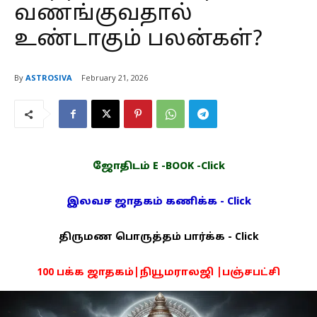
வணங்குவதால்
உண்டாகும் பலன்கள்?
By
ASTROSIVA
February 21, 2026
ஜோதிடம் E -BOOK -Click
இலவச ஜாதகம் கணிக்க - Click
திருமண பொருத்தம் பார்க்க - Click
100 பக்க ஜாதகம்|நியூமராலஜி |பஞ்சபட்சி
PDF -72மட்டும் -Click