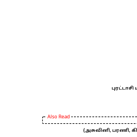
புரட்டாச
Also Read
(அசுவினி, பரணி, க