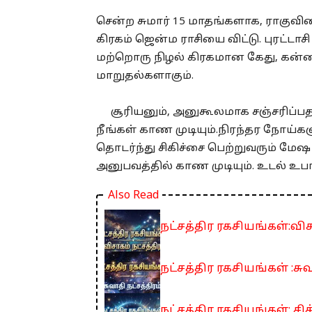
சென்ற சுமார் 15 மாதங்களாக, ராகுவினா
கிரகம் ஜென்ம ராசியை விட்டு. புரட்டாச
மற்றொரு நிழல் கிரகமான கேது, கன்னி ர
மாறுதல்களாகும்.
சூரியனும், அனுகூலமாக சஞ்சரிப்பத
நீங்கள் காண முடியும்.நிரந்தர நோய்
தொடர்ந்து சிகிச்சை பெற்றுவரும் மேஷ 
அனுபவத்தில் காண முடியும். உடல் உப
Also Read
நட்சத்திர ரகசியங்கள்:விச
நட்சத்திர ரகசியங்கள் :சுவ
நட்சத்திர ரகசியங்கள்: சித