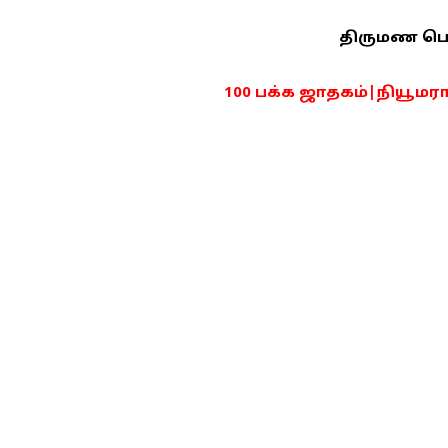
திருமண பொரு
100 பக்க ஜாதகம்|நியூமராலஜ