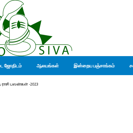
டை ஜோதிடம்
ஆலயங்கள்
இன்றைய பஞ்சாங்கம்
ச
த ராசி பலன்கள் -2023