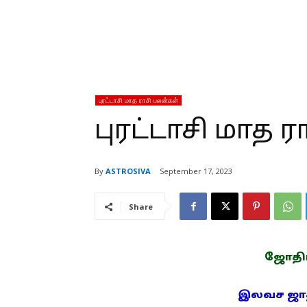
புரட்டாசி மாத ராசி பலன்கள்
புரட்டாசி மாத ர
By
ASTROSIVA
September 17, 2023
Share
ஜோதிடம
இலவச ஜாதக