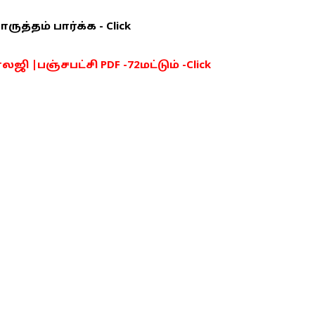
த்தம் பார்க்க - Click
ி |பஞ்சபட்சி PDF -72மட்டும் -Click