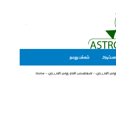
நமது பக்கம்
அடிப்ப
Home
புரட்டாசி மாத ராசி பலன்கள்
புரட்டாசி மா