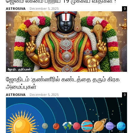
ஜென்ம லக்னம் பற்றிய 19 முக்கிய விதிகள் !
ASTROSIVA
-
December 5, 2025
0
ஜோதிட குறிப்புகள்
ஜோதிடம் :தண்ணீரில் கண்டத்தை தரும் கிரக
அமைப்புகள்
ASTROSIVA
-
December 5, 2025
0