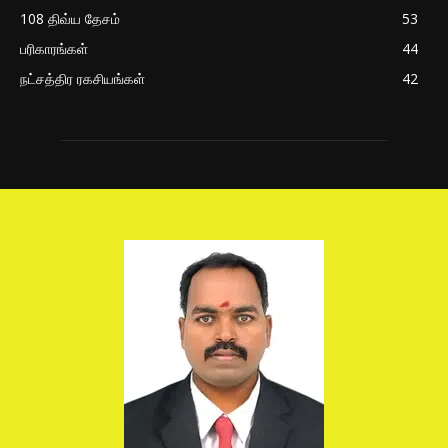
108 திவ்ய தேசம்
53
பரிகாரங்கள்
44
நட்சத்திர ரகசியங்கள்
42