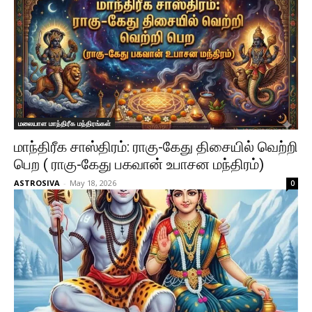
மலையாள மாந்திரீக மந்திரங்கள்
மாந்திரீக சாஸ்திரம்: ராகு-கேது திசையில் வெற்றி
பெற ( ராகு-கேது பகவான் உபாசன மந்திரம்)
ASTROSIVA
-
May 18, 2026
0