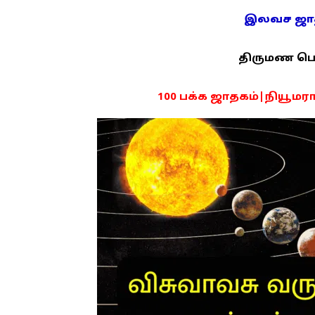
இலவச ஜாதக
திருமண பொரு
100 பக்க ஜாதகம்|நியூமராலஜ