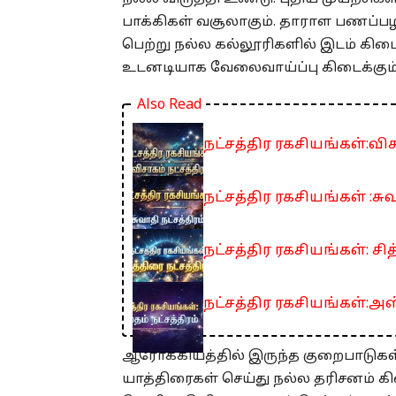
பாக்கிகள் வசூலாகும். தாராள பணப்ப
பெற்று நல்ல கல்லூரிகளில் இடம் கிட
உடனடியாக வேலைவாய்ப்பு கிடைக்கும்
Also Read
நட்சத்திர ரகசியங்கள்:விச
நட்சத்திர ரகசியங்கள் :சுவ
நட்சத்திர ரகசியங்கள்: சித
நட்சத்திர ரகசியங்கள்:அஸ்
ஆரோக்கியத்தில் இருந்த குறைபாடுகள் 
யாத்திரைகள் செய்து நல்ல தரிசனம் கி