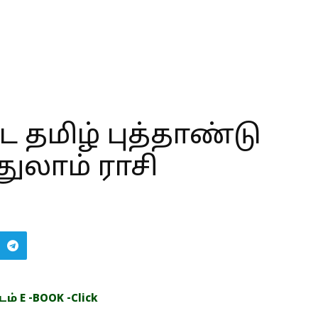
 தமிழ் புத்தாண்டு
துலாம் ராசி
் E -BOOK -Click