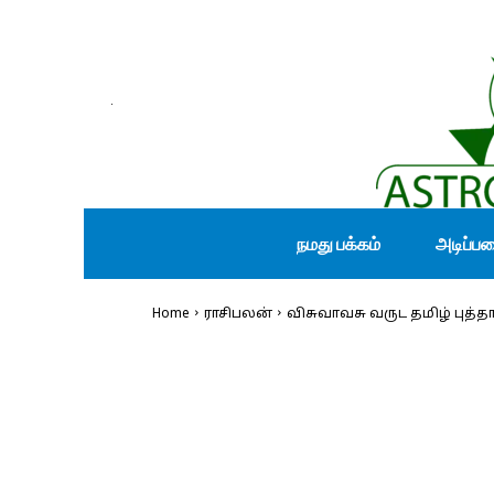
நமது பக்கம்
அடிப்ப
Home
ராசிபலன்
விசுவாவசு வருட தமிழ் புத்த