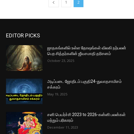
1
2
EDITOR PICKS
ஜாதகங்களில் உள்ள தோஷங்கள் விலகி நற்பலன்
பெற சித்தர்களின் ஜீவசமாதி தரிசனம்
October 23, 2025
அடிப்படை ஜோதிடம்:பகுதி24-துவாதசாமிசம்
சக்கரம்
May 19, 2025
சனி பெயர்ச்சி 2023 to 2026-கன்னி பலன்கள்
மற்றும் பரிகாரம்
December 11, 2023