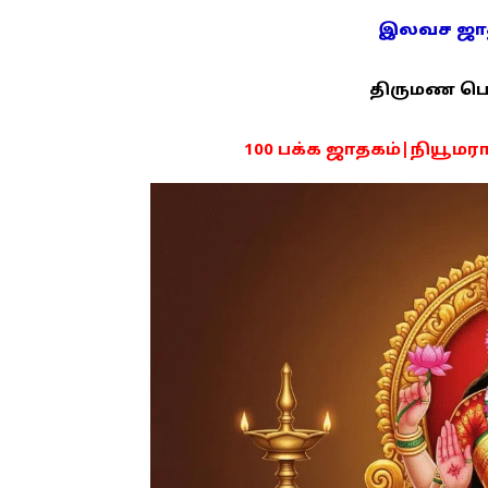
இலவச ஜாதக
திருமண பொரு
100 பக்க ஜாதகம்|நியூமராலஜ