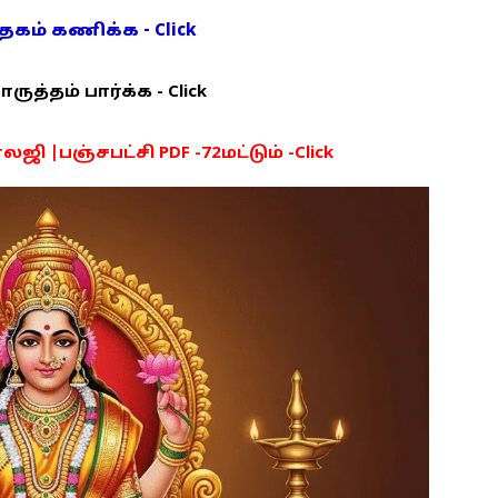
ம் கணிக்க - Click
த்தம் பார்க்க - Click
ி |பஞ்சபட்சி PDF -72மட்டும் -Click