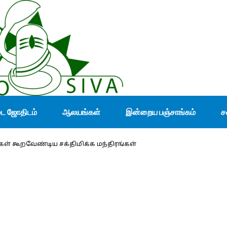
டை ஜோதிடம்
ஆலயங்கள்
இன்றைய பஞ்சாங்கம்
ச
ள் கூறவேண்டிய சக்திமிக்க மந்திரங்கள்