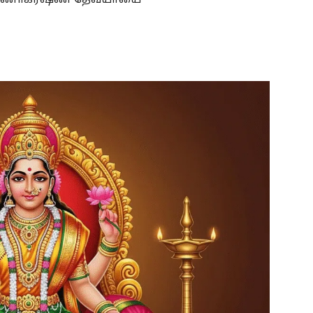
ஸ்வர்ணாகர்ஷண தேவ்யாயை