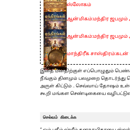
ஸ்லோகம்
ஆன்மிகம்:மந்திர ஜபமும் அ
ஆன்மிகம்:மந்திர ஜபமும் 
மாந்திரீக சாஸ்திரம்:கடன்
இதை மனதிற்குள் எப்பொழுதும் பெண
நீங்கும் தினமும் பலமுறை தொடர்ந்து
அருள் கிட்டும் .. செவ்வாய் தோஷம்
கூறி மங்கள செண்டிகையை வழிபட்டுவர
செல்வம் கிடைக்க