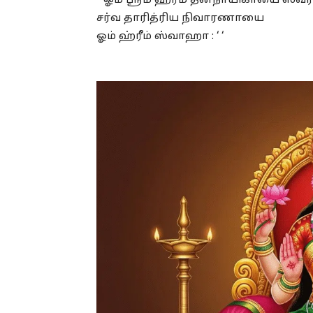
” ஓம் ஸ்ரீம் ஹ்ரீம் தனநாயிகாயை 
சர்வ தாரித்ரிய நிவாரணாயை
ஓம் ஹ்ரீம் ஸ்வாஹா : ‘ ‘