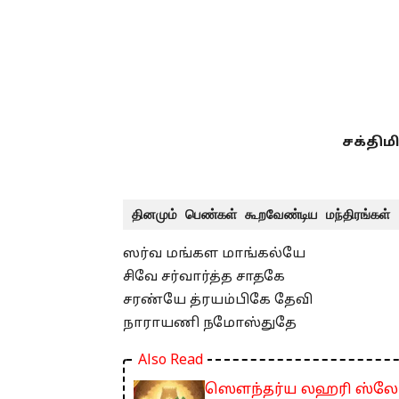
சக்திம
தினமும் பெண்கள் கூறவேண்டிய மந்திரங்கள் 
ஸர்வ மங்கள மாங்கல்யே
சிவே சர்வார்த்த சாதகே
சரண்யே த்ரயம்பிகே தேவி
நாராயணி நமோஸ்துதே
Also Read
ஸௌந்தர்ய லஹரி ஸ்லோகம்: