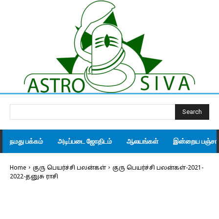
Search
நமது பக்கம்
அடிப்படை ஜோதிடம்
ஆலயங்கள்
இன்றைய பஞ்சாங
Home
குரு பெயர்ச்சி பலன்கள்
குரு பெயர்ச்சி பலன்கள்-2021-
2022-தனுசு ராசி