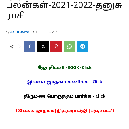
பலன்கள்-2021-2022-தனுசு
ராசி
By
ASTROSIVA
October 19, 2021
ஜோதிடம் E -BOOK -Click
இலவச ஜாதகம் கணிக்க - Click
திருமண பொருத்தம் பார்க்க - Click
100 பக்க ஜாதகம்|நியூமராலஜி |பஞ்சபட்சி
PDF -72மட்டும் -Click