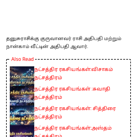
தனுசுராசிக்கு குருவானவர் ராசி அதிபதி மற்றும்
நான்காம் வீட்டின் அதிபதி ஆவார்.
Also Read
நட்சத்திர ரகசியங்கள்:விசாகம்
நட்சத்திரம்
நட்சத்திர ரகசியங்கள் :சுவாதி
நட்சத்திரம்
நட்சத்திர ரகசியங்கள்: சித்திரை
நட்சத்திரம்
நட்சத்திர ரகசியங்கள்:அஸ்தம்
நட்சத்திரம்