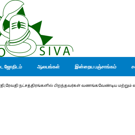
டை ஜோதிடம்
ஆலயங்கள்
இன்றைய பஞ்சாங்கம்
ச
்டாதி,ரேவதி நட்சத்திரங்களில் பிறந்தவர்கள் வணங்கவேண்டிய மற்றும் வண