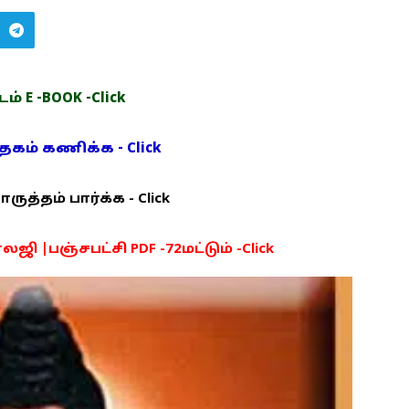
் E -BOOK -Click
ம் கணிக்க - Click
த்தம் பார்க்க - Click
ி |பஞ்சபட்சி PDF -72மட்டும் -Click