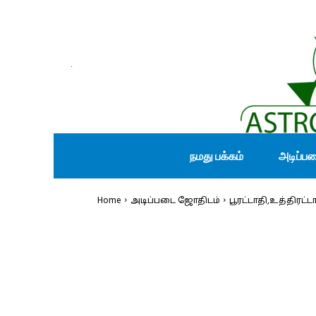
நமது பக்கம்
அடிப்ப
Home
அடிப்படை ஜோதிடம்
பூரட்டாதி,உத்திரட