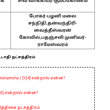
்க
சிவ வாக்கியர்-கும்பகோணம்
போகர்-பழனி மலை
சந்நிதி,தன்வந்திரி-
வைத்தீஸ்வரன்
கோவில்,பதஞ்சலி முனிவர்-
ராமேஸ்வரம்
்டாதி நட்சத்திரம்
vimshamsha / D24) என்றால் என்ன?
D20) என்றால் என்ன?
்த்திகை நட்சத்திரம்