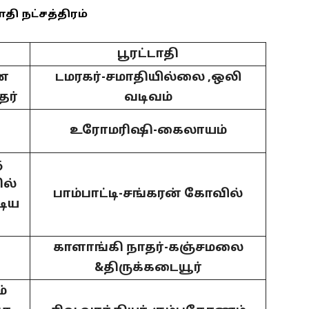
ாதி நட்சத்திரம்
பூரட்டாதி
னை
டமரகர்-சமாதியில்லை ,ஒலி
தர்
வடிவம்
உரோமரிஷி-கைலாயம்
ு
ில்
பாம்பாட்டி-சங்கரன் கோவில்
டிய
க
காளாங்கி நாதர்-கஞ்சமலை
&திருக்கடையூர்
்