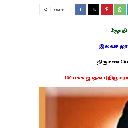
Share
ஜோதிடம
இலவச ஜாதக
திருமண பொரு
100 பக்க ஜாதகம்|நியூமராலஜ