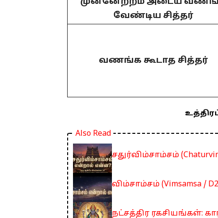
முன்னேற்றம் அடைய வணங
வேண்டிய சித்தர்
வணங்க கூடாத சித்தர்
உத்திரட
Also Read
சதுர்விம்சாம்சம் (Chatur
விம்சாம்சம் (Vimsamsa / 
நட்சத்திர ரகசியங்கள்: கார