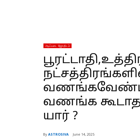
அடிப்படை ஜோதிடம்
பூரட்டாதி,உத்த
நட்சத்திரங்களி
வணங்கவேண்டி
வணங்க கூடாத ச
யார் ?
By
ASTROSIVA
June 14, 2025