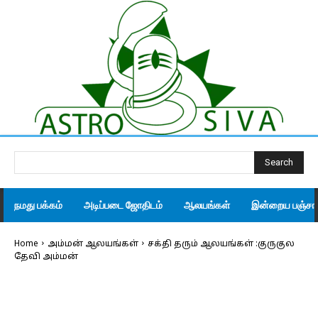
Search
நமது பக்கம்
அடிப்படை ஜோதிடம்
ஆலயங்கள்
இன்றைய பஞ்சாங
Home
அம்மன் ஆலயங்கள்
சக்தி தரும் ஆலயங்கள் :குருகுல
தேவி அம்மன்