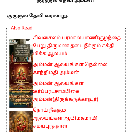
குருகுல தேவி அம்மன்
குருகுல தேவி வரலாறு:
Also Read
சிவசைலம் பரமகல்யாணி:குழந்தை
பேறு திருமண தடை நீக்கும் சக்தி
மிக்க ஆலயம்
அம்மன் ஆலயங்கள்:நெல்லை
காந்திமதி அம்மன்
அம்மன் ஆலயங்கள்
:கர்ப்பரட்சாம்பிகை
அம்மன்(திருக்கருக்காவூர்)
நோய் நீக்கும்
ஆலயங்கள்:ஆயிமகமாயி
சமயபுரத்தாள்