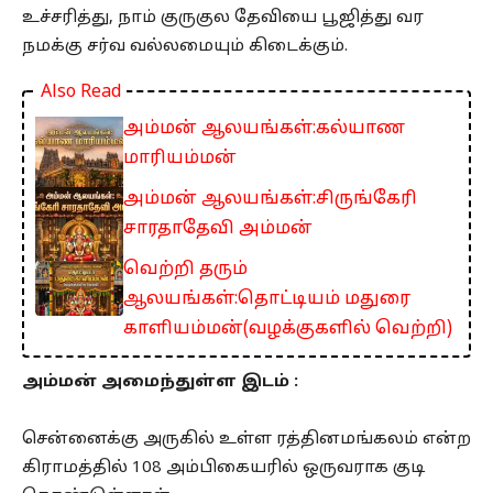
உச்சரித்து, நாம் குருகுல தேவியை பூஜித்து வர
நமக்கு சர்வ வல்லமையும் கிடைக்கும்.
Also Read
அம்மன் ஆலயங்கள்:கல்யாண
மாரியம்மன்
அம்மன் ஆலயங்கள்:சிருங்கேரி
சாரதாதேவி அம்மன்
வெற்றி தரும்
ஆலயங்கள்:தொட்டியம் மதுரை
காளியம்மன்(வழக்குகளில் வெற்றி)
அம்மன் அமைந்துள்ள இடம் :
சென்னைக்கு அருகில் உள்ள ரத்தினமங்கலம் என்ற
கிராமத்தில் 108 அம்பிகையரில் ஒருவராக குடி