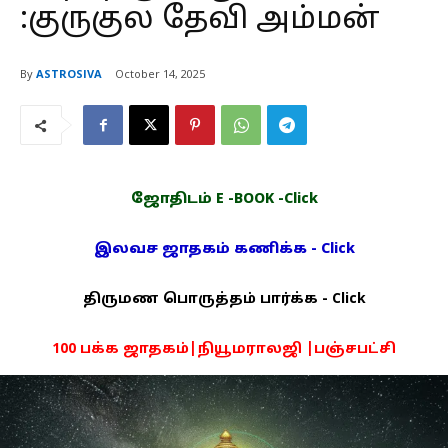
:குருகுல தேவி அம்மன்
By
ASTROSIVA
October 14, 2025
ஜோதிடம் E -BOOK -Click
இலவச ஜாதகம் கணிக்க - Click
திருமண பொருத்தம் பார்க்க - Click
100 பக்க ஜாதகம்|நியூமராலஜி |பஞ்சபட்சி
PDF -72மட்டும் -Click