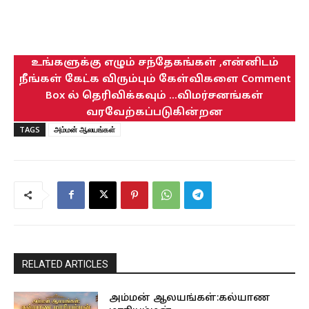
உங்களுக்கு எழும் சந்தேகங்கள் ,என்னிடம்
நீங்கள் கேட்க விரும்பும் கேள்விகளை Comment
Box ல் தெரிவிக்கவும் ...விமர்சனங்கள்
வரவேற்கப்படுகின்றன
TAGS
அம்மன் ஆலயங்கள்
RELATED ARTICLES
அம்மன் ஆலயங்கள்:கல்யாண