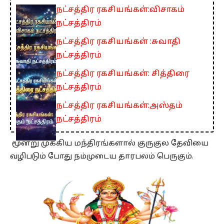
நட்சத்திர ரகசியங்கள்:விசாகம்
நட்சத்திரம்
நட்சத்திர ரகசியங்கள் :சுவாதி
நட்சத்திரம்
நட்சத்திர ரகசியங்கள்: சித்திரை
நட்சத்திரம்
நட்சத்திர ரகசியங்கள்:அஸ்தம்
நட்சத்திரம்
மூன்று முக்கிய மந்திரங்களால் குருகுல தேவியை
வழிபடும் போது நம்முடைய தாரபலம் பெருகும்.