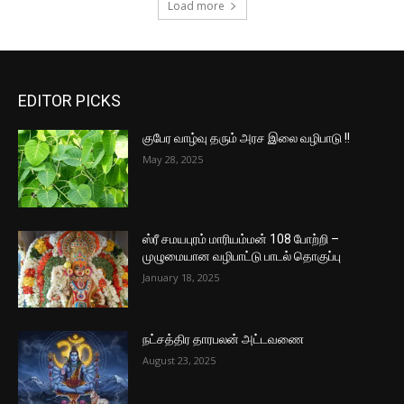
Load more
EDITOR PICKS
குபேர வாழ்வு தரும் அரச இலை வழிபாடு !!
May 28, 2025
ஸ்ரீ சமயபுரம் மாரியம்மன் 108 போற்றி –
முழுமையான வழிபாட்டு பாடல் தொகுப்பு
January 18, 2025
நட்சத்திர தாரபலன் அட்டவணை
August 23, 2025