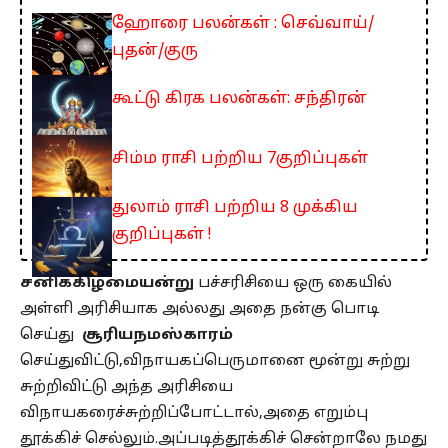
ஹோரை பலன்கள் : செவ்வாய்/
புதன்/குரு
கூட்டு கிரக பலன்கள்: சந்திரன்
சிம்ம ராசி பற்றிய 7குறிப்புகள்
துலாம் ராசி பற்றிய 8 முக்கிய
குறிப்புகள் !
சனிக்கிழமையன்று
பச்சரிசியை ஒரு கையில்
அள்ளி அரிசியாக அல்லது அதை நன்கு பொடி
செய்து
சூரியநமஸ்காரம்
செய்துவிட்டு,விநாயகப்பெருமானை மூன்று சுற்று
சுற்றிவிட்டு அந்த அரிசியை
விநாயகரைச்சுற்றிப்போட்டால்,அதை எறும்பு
தூக்கிச் செல்லும்.அப்படித்தூக்கிச் சென்றாலே நமது