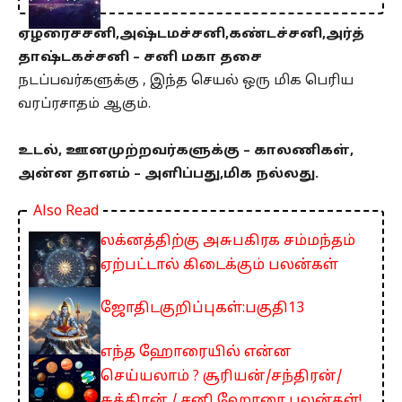
ஏழரைச்சனி,அஷ்டமச்சனி,கண்டச்சனி,அர்த்
தாஷ்டகச்சனி – சனி மகா தசை
நடப்பவர்களுக்கு , இந்த செயல் ஒரு மிக பெரிய
வரப்ரசாதம் ஆகும்.
உடல், ஊனமுற்றவர்களுக்கு – காலணிகள்,
அன்ன தானம் – அளிப்பது,மிக நல்லது.
Also Read
லக்னத்திற்கு அசுபகிரக சம்மந்தம்
ஏற்பட்டால் கிடைக்கும் பலன்கள்
ஜோதிடகுறிப்புகள்:பகுதி13
எந்த ஹோரையில் என்ன
செய்யலாம் ? சூரியன்/சந்திரன்/
சுக்கிரன் / சனி ஹோரை பலன்கள்!