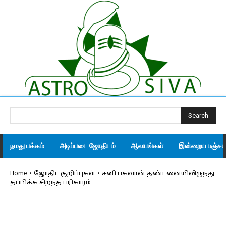
Search
நமது பக்கம்
அடிப்படை ஜோதிடம்
ஆலயங்கள்
இன்றைய பஞ்சாங
Home
ஜோதிட குறிப்புகள்
சனி பகவான் தண்டனையிலிருந்து
தப்பிக்க சிறந்த பரிகாரம்