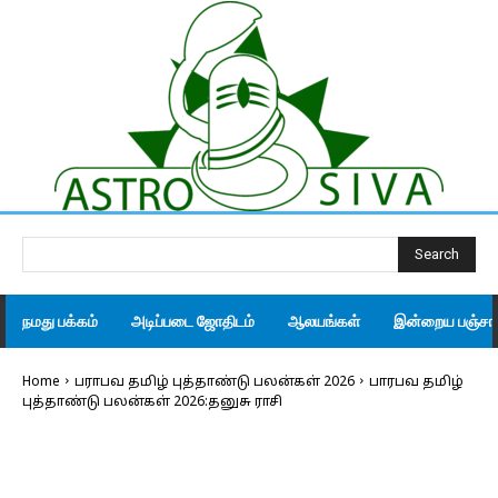
Search
நமது பக்கம்
அடிப்படை ஜோதிடம்
ஆலயங்கள்
இன்றைய பஞ்சாங
Home
பராபவ தமிழ் புத்தாண்டு பலன்கள் 2026
பாரபவ தமிழ்
புத்தாண்டு பலன்கள் 2026:தனுசு ராசி