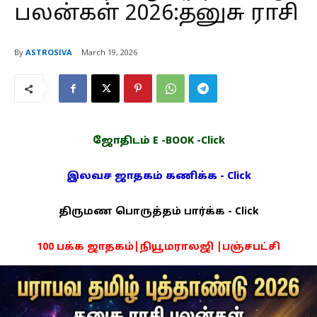
பலன்கள் 2026:தனுசு ராசி
By
ASTROSIVA
March 19, 2026
ஜோதிடம் E -BOOK -Click
இலவச ஜாதகம் கணிக்க - Click
திருமண பொருத்தம் பார்க்க - Click
100 பக்க ஜாதகம்|நியூமராலஜி |பஞ்சபட்சி
PDF -72மட்டும் -Click