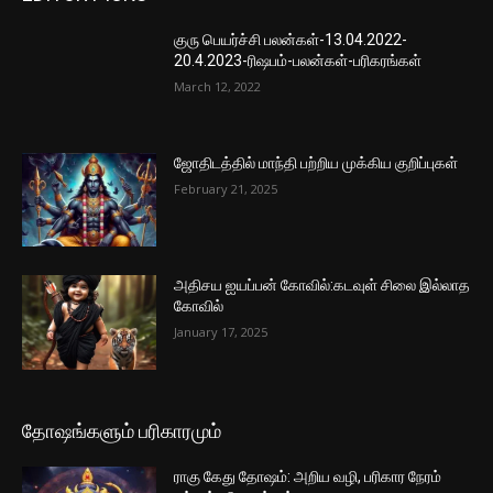
குரு பெயர்ச்சி பலன்கள்-13.04.2022-
20.4.2023-ரிஷபம்-பலன்கள்-பரிகரங்கள்
March 12, 2022
ஜோதிடத்தில் மாந்தி பற்றிய முக்கிய குறிப்புகள்
February 21, 2025
அதிசய ஐயப்பன் கோவில்:கடவுள் சிலை இல்லாத
கோவில்
January 17, 2025
தோஷங்களும் பரிகாரமும்
ராகு கேது தோஷம்: அறிய வழி, பரிகார நேரம்