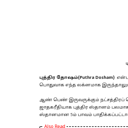
ப
புத்திர தோஷம்(Puthra Dosham)
என்ப
பொதுவாக எந்த லக்னமாக இருந்தாலும் 5
ஆண் பெண் இருவருக்கும் நட்சத்திரப் ப
ஜாதகரீதியாக புத்திர ஸ்தானம் பலமா
ஸ்தானமான 5ம் பாவம் பாதிக்கப்பட்
Also Read