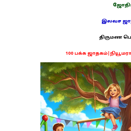
ஜோதிடம
இலவச ஜாதக
திருமண பொரு
100 பக்க ஜாதகம்|நியூமராலஜ