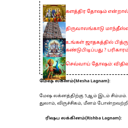
களத்திர தோஷம் என்றால் 
திருவாலங்காடு மாந்தீஸ்வ
உங்கள் ஜாதகத்தில் பித்
கண்டுபிடிப்பது ? பரிகாரம
செவ்வாய் தோஷம்: விதிவி
மேஷ லக்னம்(Mesha Lagnam):
மேஷ லக்னத்திற்கு 5ஆம் இடம் சிம்மம்
துலாம், விருச்சிகம், மீனம் போன்றவற்
ரிஷப லக்கினம்(Rishba Lagnam):