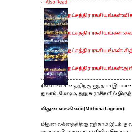
Also Read
நட்சத்திர ரகசியங்கள்:விச
நட்சத்திர ரகசியங்கள் :சுவ
நட்சத்திர ரகசியங்கள்: சித
நட்சத்திர ரகசியங்கள்:அஸ்
ரிஷப லக்கினத்திற்கு ஐந்தாம் இடமான 
துலாம், மேஷம், தனுசு ராசிகளில் இருந்த
மிதுன லக்கினம்(Mithuna Lagnam):
மிதுன லக்னத்திற்கு ஐந்தாம் இடம் துல