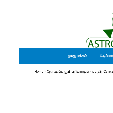
நமது பக்கம்
அடிப்ப
Home
தோஷங்களும்-பரிகாரமும்
புத்திர தோஷ