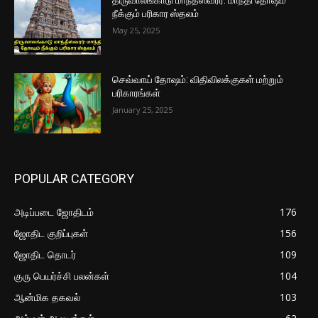
நீக்கும் பரிகார ஸ்தலம்
May 25, 2025
செவ்வாய் தோஷம்: விதிவிலக்குகள் மற்றும்
பரிகாரங்கள்
January 25, 2025
POPULAR CATEGORY
அடிப்படை ஜோதிடம்
176
ஜோதிட குறிப்புகள்
156
ஜோதிட தொடர்
109
குரு பெயர்ச்சி பலன்கள்
104
ஆன்மிக தகவல்
103