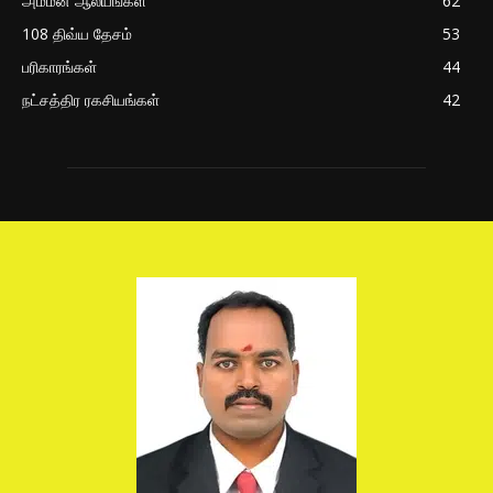
அம்மன் ஆலயங்கள்
62
108 திவ்ய தேசம்
53
பரிகாரங்கள்
44
நட்சத்திர ரகசியங்கள்
42