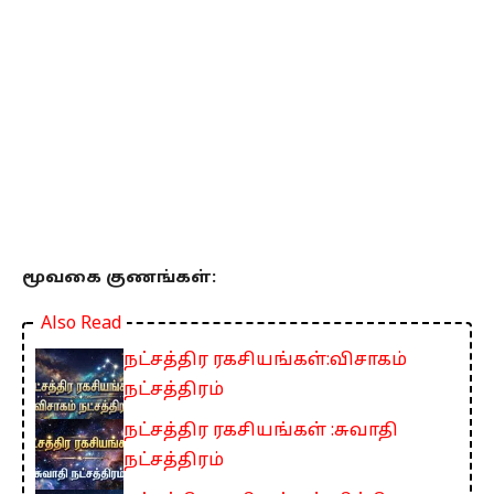
மூவகை குணங்கள்:
Also Read
நட்சத்திர ரகசியங்கள்:விசாகம்
நட்சத்திரம்
நட்சத்திர ரகசியங்கள் :சுவாதி
நட்சத்திரம்