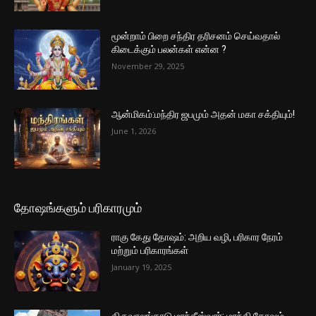
மூன்றாம் பிறை சந்திர தரிசனம் செய்வதால்
கிடைக்கும் பலன்கள் என்ன ?
November 29, 2025
ஆன்மிகம்:மந்திர ஜபமும் அதன் மகா சக்தியும்!
June 1, 2026
தோஷங்களும் பரிகாரமும்
ராகு கேது தோஷம்: அறிய வழி, பரிகார நேரம்
மற்றும் பரிகாரங்கள்
January 19, 2025
திருவாலங்காடு மாந்தீஸ்வரர்: மாந்தி தோஷம்