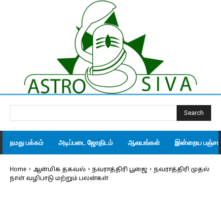
Search
நமது பக்கம்
அடிப்படை ஜோதிடம்
ஆலயங்கள்
இன்றைய பஞ்சாங
Home
ஆன்மிக தகவல்
நவராத்திரி பூஜை
நவராத்திரி முதல்
நாள் வழிபாடு மற்றும் பலன்கள்