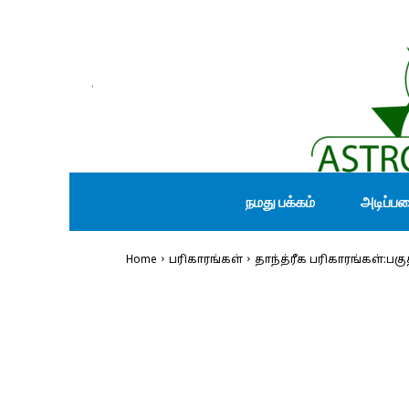
நமது பக்கம்
அடிப்ப
Home
பரிகாரங்கள்
தாந்த்ரீக பரிகாரங்கள்:பகு