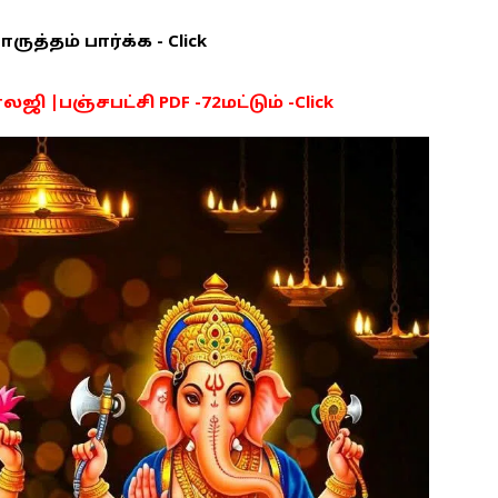
த்தம் பார்க்க - Click
ி |பஞ்சபட்சி PDF -72மட்டும் -Click