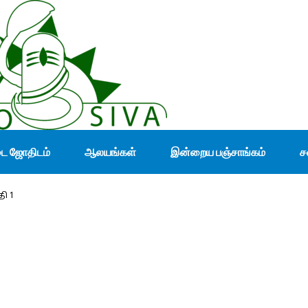
டை ஜோதிடம்
ஆலயங்கள்
இன்றைய பஞ்சாங்கம்
ச
தி 1