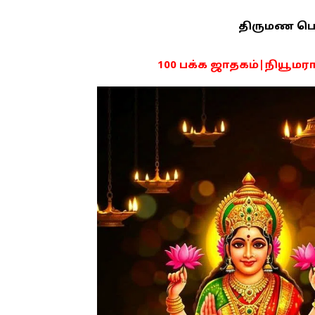
திருமண பொரு
100 பக்க ஜாதகம்|நியூமராலஜ