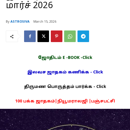
மார்ச் 2026
By
ASTROSIVA
March 15, 2026
ஜோதிடம் E -BOOK -Click
இலவச ஜாதகம் கணிக்க - Click
திருமண பொருத்தம் பார்க்க - Click
100 பக்க ஜாதகம்|நியூமராலஜி |பஞ்சபட்சி
PDF -72மட்டும் -Click