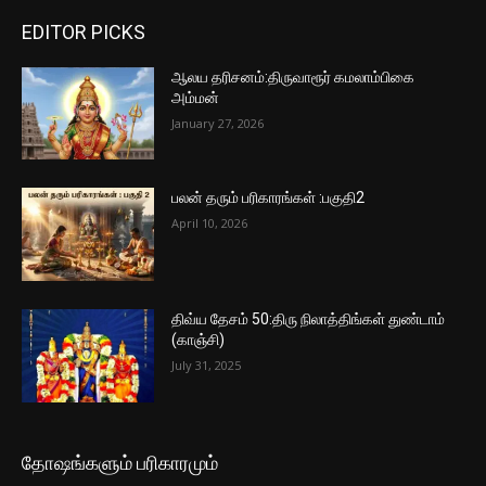
EDITOR PICKS
ஆலய தரிசனம்:திருவாரூர் கமலாம்பிகை
அம்மன்
January 27, 2026
பலன் தரும் பரிகாரங்கள் :பகுதி2
April 10, 2026
திவ்ய தேசம் 50:திரு நிலாத்திங்கள் துண்டாம்
(காஞ்சி)
July 31, 2025
தோஷங்களும் பரிகாரமும்