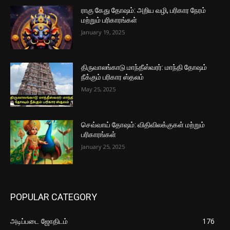
ராகு கேது தோஷம்: அறிய வழி, பரிகார நேரம்
மற்றும் பரிகாரங்கள்
January 19, 2025
திருவாலங்காடு மாந்தீஸ்வரர்: மாந்தி தோஷம்
நீக்கும் பரிகார ஸ்தலம்
May 25, 2025
செவ்வாய் தோஷம்: விதிவிலக்குகள் மற்றும்
பரிகாரங்கள்
January 25, 2025
POPULAR CATEGORY
அடிப்படை ஜோதிடம்
176