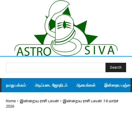
Search
நமது பக்கம்
அடிப்படை ஜோதிடம்
ஆலயங்கள்
இன்றைய பஞ்சாங
Home
இன்றைய ராசி பலன்
இன்றைய ராசி பலன் :16 மார்ச்
2026