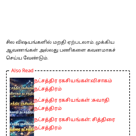
சில விஷயங்களில் மறதி ஏற்படலாம். முக்கிய
ஆவணங்கள் அல்லது பணிகளை கவனமாகச்
செய்ய வேண்டும்.
Also Read
நட்சத்திர ரகசியங்கள்:விசாகம்
நட்சத்திரம்
நட்சத்திர ரகசியங்கள் :சுவாதி
நட்சத்திரம்
நட்சத்திர ரகசியங்கள்: சித்திரை
நட்சத்திரம்