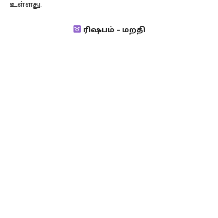
உள்ளது.
ரிஷபம் – மறதி