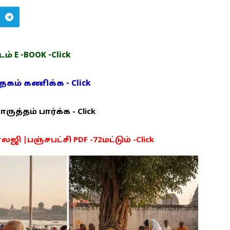
் E -BOOK -Click
ம் கணிக்க - Click
த்தம் பார்க்க - Click
ி |பஞ்சபட்சி PDF -72மட்டும் -Click