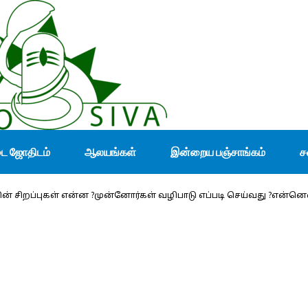
டை ஜோதிடம்
ஆலயங்கள்
இன்றைய பஞ்சாங்கம்
ச
சிறப்புகள் என்ன ?முன்னோர்கள் வழிபாடு எப்படி செய்வது ?என்னெ