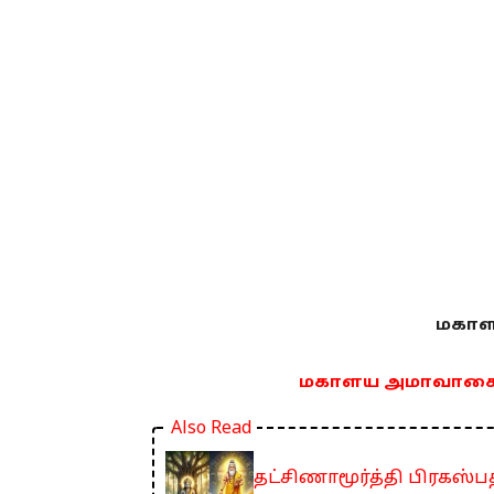
மகா
மகாளய அமாவாசையி
Also Read
தட்சிணாமூர்த்தி பிரகஸ்