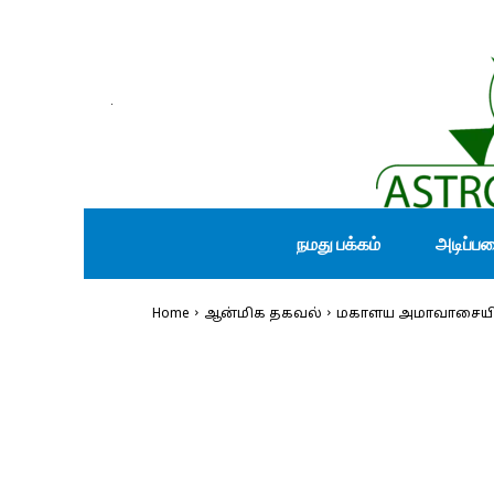
நமது பக்கம்
அடிப்ப
Home
ஆன்மிக தகவல்
மகாளய அமாவாசையின் 