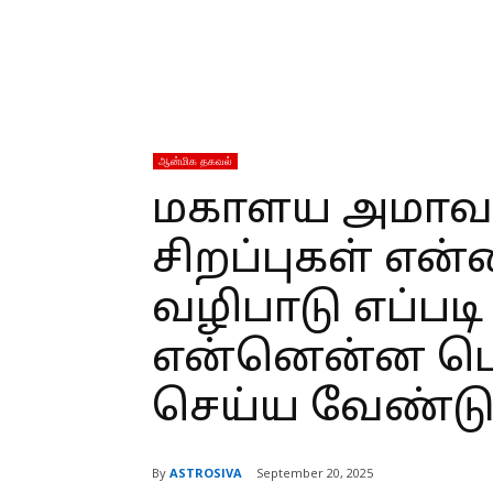
ஆன்மிக தகவல்
மகாளய அமாவ
சிறப்புகள் என
வழிபாடு எப்படி
என்னென்ன பொ
செய்ய வேண்டு
By
ASTROSIVA
September 20, 2025