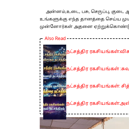
அன்னம்,உடை, பசு, செருப்பு, கு
உங்களுக்கு எந்த தானத்தை செய்ய மு
முன்னோர்கள் அதனை ஏற்றுக்கொண்டு 
Also Read
நட்சத்திர ரகசியங்கள்:விச
நட்சத்திர ரகசியங்கள் :சுவ
நட்சத்திர ரகசியங்கள்: சித
நட்சத்திர ரகசியங்கள்:அஸ்