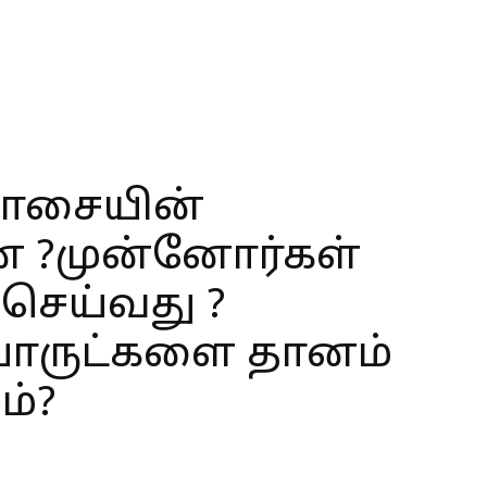
ாசையின்
்ன ?முன்னோர்கள்
 செய்வது ?
ருட்களை தானம்
ம்?