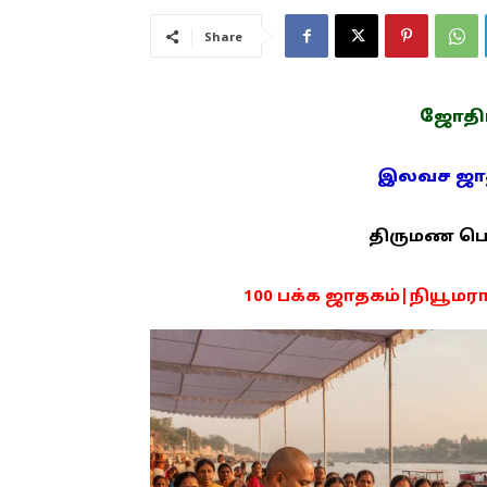
Share
ஜோதிடம
இலவச ஜாதக
திருமண பொரு
100 பக்க ஜாதகம்|நியூமராலஜ