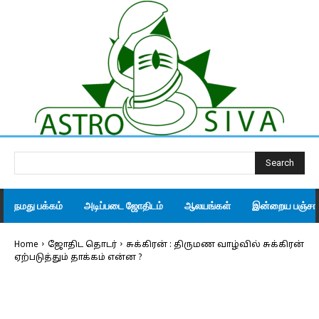
Search
நமது பக்கம்
அடிப்படை ஜோதிடம்
ஆலயங்கள்
இன்றைய பஞ்சாங
Home
ஜோதிட தொடர்
சுக்கிரன் : திருமண வாழ்வில் சுக்கிரன்
ஏற்படுத்தும் தாக்கம் என்ன ?