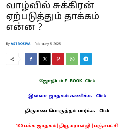
வாழ்வில் சுக்கிரன்
ஏற்படுத்தும் தாக்கம்
என்ன ?
By
ASTROSIVA
February 5, 2025
ஜோதிடம் E -BOOK -Click
இலவச ஜாதகம் கணிக்க - Click
திருமண பொருத்தம் பார்க்க - Click
100 பக்க ஜாதகம்|நியூமராலஜி |பஞ்சபட்சி