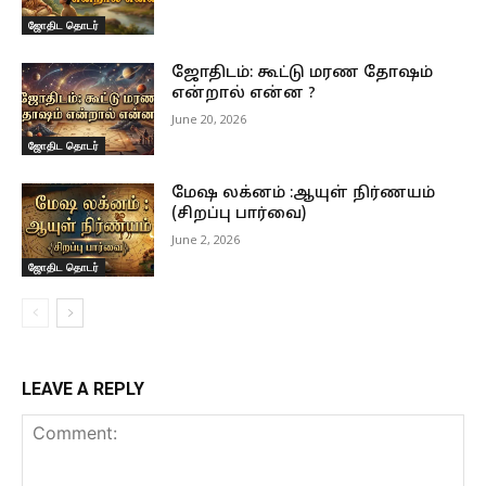
ஜோதிட தொடர்
ஜோதிடம்: கூட்டு மரண தோஷம்
என்றால் என்ன ?
June 20, 2026
ஜோதிட தொடர்
மேஷ லக்னம் :ஆயுள் நிர்ணயம்
(சிறப்பு பார்வை)
June 2, 2026
ஜோதிட தொடர்
LEAVE A REPLY